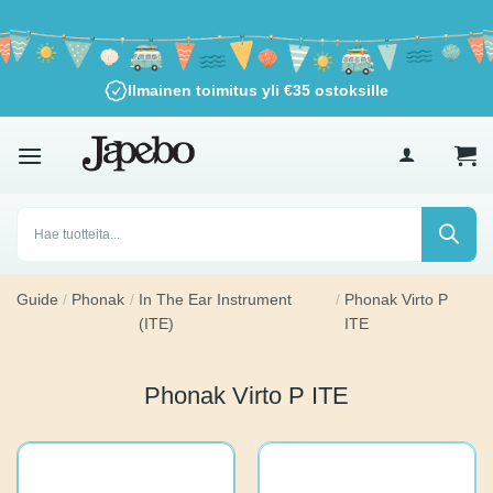
Siirry
sisältöön
Ilmainen toimitus yli
€
35
ostoksille
Products
search
Guide
/
Phonak
/
In The Ear Instrument
/
Phonak Virto P
(ITE)
ITE
Phonak Virto P ITE