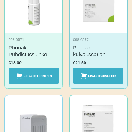
098-0571
098-0577
Phonak
Phonak
Puhdistussuihke
kuivaussarjan
€
13.00
€
21.50
Lisää
Lisää
ostoskoriin
ostoskoriin