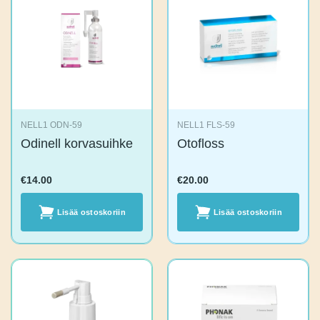
NELL1 ODN-59
NELL1 FLS-59
Odinell
Otofloss
korvasuihke
€
14.00
€
20.00
Lisää
Lisää
ostoskoriin
ostoskoriin