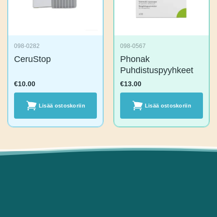
098-0282
098-0567
CeruStop
Phonak
Puhdistuspyyhkeet
€
10.00
€
13.00
Lisää
Lisää
ostoskoriin
ostoskoriin