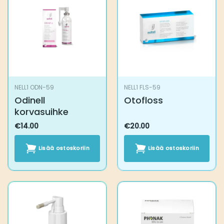
NELL1 ODN-59
NELL1 FLS-59
Odinell korvasuihke
Otofloss
€
14.00
€
20.00
Lisää ostoskoriin
Lisää ostoskoriin