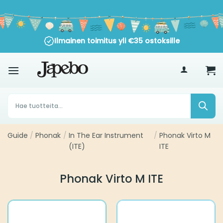
Siirry
sisältöön
Ilmainen toimitus yli
€
35
ostoksille
Products
search
Guide
Phonak
In The Ear Instrument
Phonak Virto M
/
/
/
(ITE)
ITE
Phonak Virto M ITE