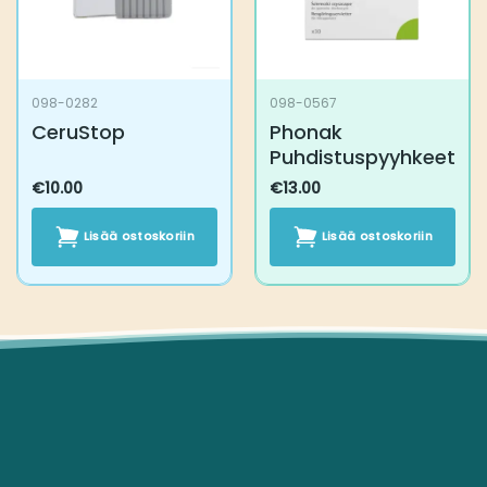
098-0282
098-0567
CeruStop
Phonak
Puhdistuspyyhkeet
€
10.00
€
13.00
Lisää ostoskoriin
Lisää ostoskoriin