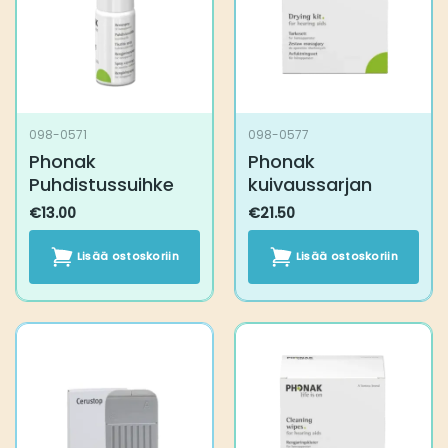
098-0571
098-0577
Phonak
Phonak
Puhdistussuihke
kuivaussarjan
€
13.00
€
21.50
Lisää ostoskoriin
Lisää ostoskoriin