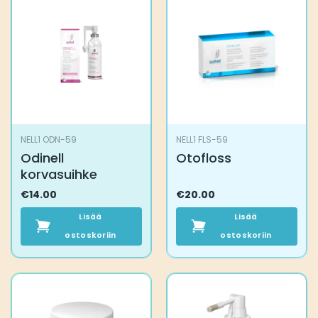
NELL1 ODN-59
NELL1 FLS-59
Odinell
Otofloss
korvasuihke
€
14.00
€
20.00
Lisää
Lisää
ostoskoriin
ostoskoriin