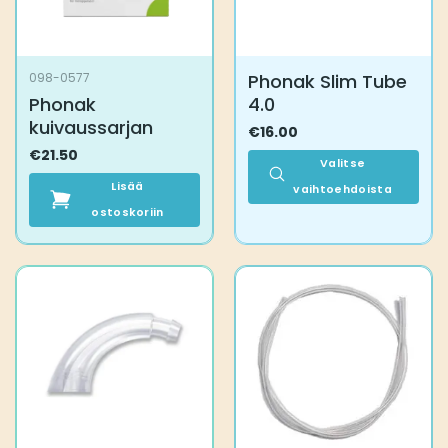
Phonak Slim Tube
098-0577
Phonak
4.0
kuivaussarjan
€
16.00
€
21.50
Valitse
Lisää
vaihtoehdoista
ostoskoriin
Tällä
tuotteella
on
useampi
muunnelma.
Voit
tehdä
valinnat
tuotteen
sivulla.