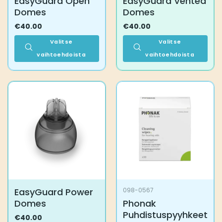
EasyGuard Open
EasyGuard Vented
Domes
Domes
€
40.00
€
40.00
Valitse
Valitse
vaihtoehdoista
vaihtoehdoista
Tällä
Tällä
tuotteella
tuotteella
on
on
useampi
useampi
muunnelma.
muunnelma.
Voit
Voit
tehdä
tehdä
valinnat
valinnat
tuotteen
tuotteen
sivulla.
sivulla.
EasyGuard Power
098-0567
Domes
Phonak
Puhdistuspyyhkeet
€
40.00