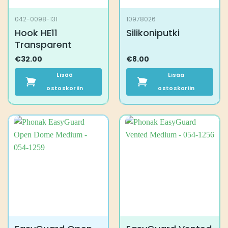
042-0098-131
10978026
Hook HE11
Silikoniputki
Transparent
€
32.00
€
8.00
Lisää
Lisää
ostoskoriin
ostoskoriin