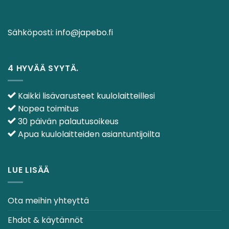
Sähköposti:
info@japebo.fi
4 HYVÄÄ SYYTÄ.
Kaikki lisävarusteet kuulolaitteillesi
Nopea toimitus
30 päivän palautusoikeus
Apua kuulolaitteiden asiantuntijoilta
LUE LISÄÄ
Ota meihin yhteyttä
Ehdot & käytännöt