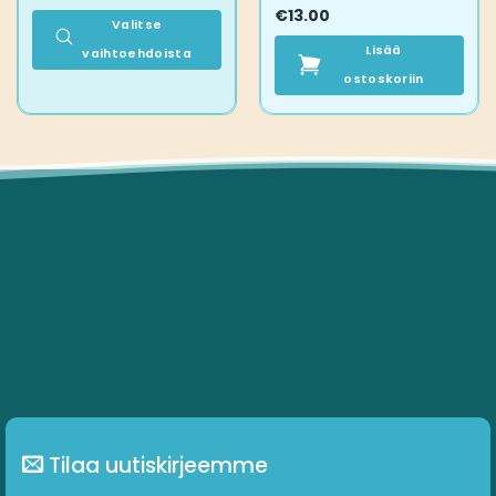
€
13.00
Valitse
Lisää
vaihtoehdoista
Tällä
ostoskoriin
tuotteella
on
useampi
muunnelma.
Voit
tehdä
valinnat
tuotteen
sivulla.
Tilaa uutiskirjeemme