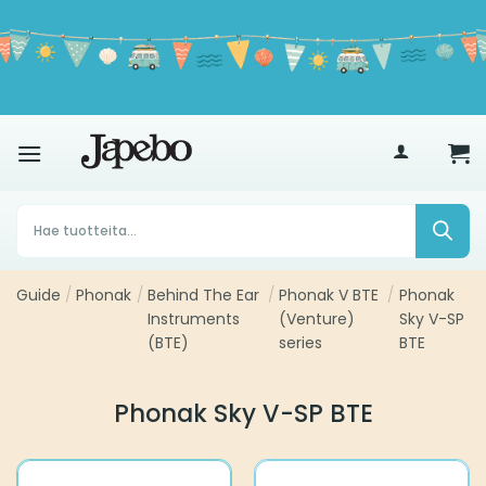
Siirry
sisältöön
€
35
Products
search
Guide
/
Phonak
/
Behind The Ear
/
Phonak V BTE
/
Phonak
Instruments
(Venture)
Sky V-SP
(BTE)
series
BTE
Phonak Sky V-SP BTE