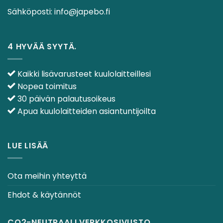
Sähköposti:
info@japebo.fi
4 HYVÄÄ SYYTÄ.
Kaikki lisävarusteet kuulolaitteillesi
Nopea toimitus
30 päivän palautusoikeus
Apua kuulolaitteiden asiantuntijoilta
LUE LISÄÄ
Ota meihin yhteyttä
Ehdot & käytännöt
CO2-NEUTRAALI VERKKOSIVUSTO