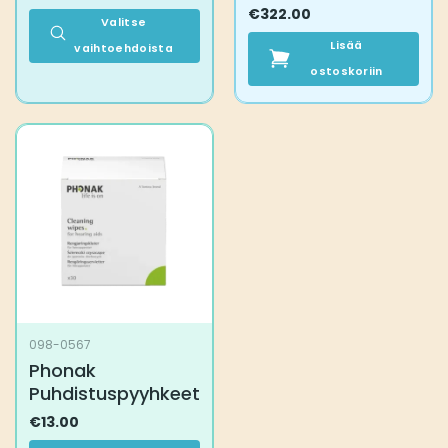
€
322.00
Valitse
Lisää
vaihtoehdoista
Tällä
ostoskoriin
tuotteella
on
useampi
muunnelma.
Voit
tehdä
valinnat
tuotteen
sivulla.
098-0567
Phonak
Puhdistuspyyhkeet
€
13.00