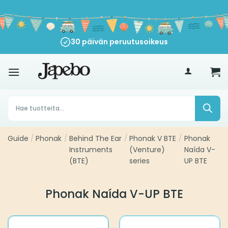
Siirry
sisältöön
30 päivän peruutusoikeus
€
35
Products
search
Guide
/
Phonak
/
Behind The Ear
/
Phonak V BTE
/
Phonak
Instruments
(Venture)
Naída V-
(BTE)
series
UP BTE
Phonak Naída V-UP BTE