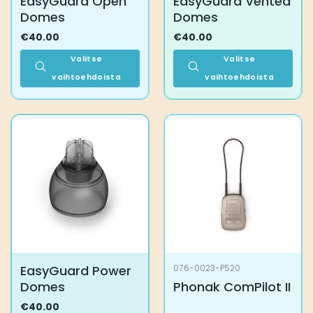
EasyGuard Open
EasyGuard Vented
Domes
Domes
€
40.00
€
40.00
Valitse
Valitse
vaihtoehdoista
vaihtoehdoista
Tällä
Tällä
tuotteella
tuotteella
on
on
useampi
useampi
muunnelma.
muunnelma.
Voit
Voit
tehdä
tehdä
valinnat
valinnat
tuotteen
tuotteen
sivulla.
sivulla.
EasyGuard Power
076-0023-P520
Domes
Phonak ComPilot II
€
40.00