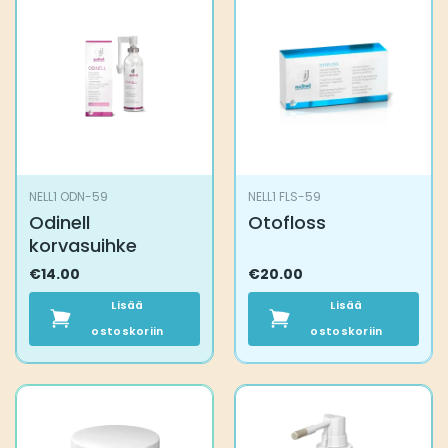
NELL1 ODN-59
NELL1 FLS-59
Odinell
Otofloss
korvasuihke
€
14.00
€
20.00
Lisää
Lisää
ostoskoriin
ostoskoriin