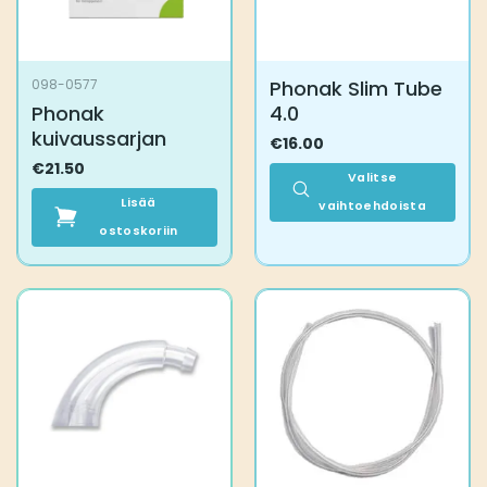
Phonak Slim Tube
098-0577
Phonak
4.0
kuivaussarjan
€
16.00
€
21.50
Valitse
Lisää
vaihtoehdoista
ostoskoriin
Tällä
tuotteella
on
useampi
muunnelma.
Voit
tehdä
valinnat
tuotteen
sivulla.