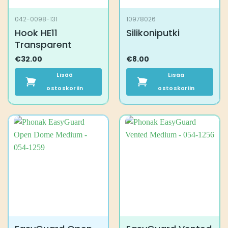
042-0098-131
10978026
Hook HE11
Silikoniputki
Transparent
€
32.00
€
8.00
Lisää
Lisää
ostoskoriin
ostoskoriin