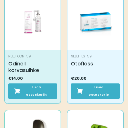
NELL1 ODN-59
NELL1 FLS-59
Odinell
Otofloss
korvasuihke
€
14.00
€
20.00
Lisää
Lisää
ostoskoriin
ostoskoriin