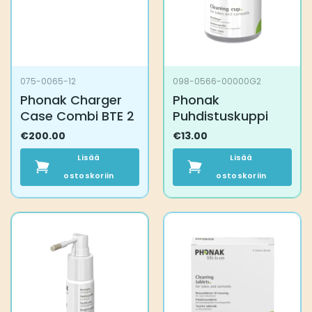
075-0065-12
098-0566-00000G2
Phonak Charger
Phonak
Case Combi BTE 2
Puhdistuskuppi
€
200.00
€
13.00
Lisää
Lisää
ostoskoriin
ostoskoriin