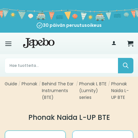
Siirry
sisältöön
30 päivän peruutusoikeus
€
35
Products
search
Guide
/
Phonak
/
Behind The Ear
/
Phonak L BTE
/
Phonak
Instruments
(Lumity)
Naida L-
(BTE)
series
UP BTE
Phonak Naida L-UP BTE