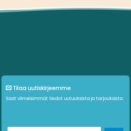
useampi
muunnelma.
Voit
tehdä
valinnat
tuotteen
sivulla.
Tilaa uutiskirjeemme
Saat viimeisimmät tiedot uutuuksista ja tarjouksista.