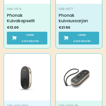
098-0576
098-0577
Phonak
Phonak
Kuivakapselit
kuivaussarjan
€
13.00
€
21.50
Lisää
Lisää
ostoskoriin
ostoskoriin
076-4001-P512
076-0065-P5