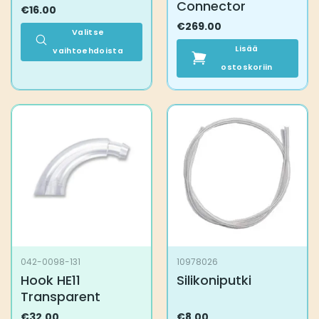
Connector
€
16.00
€
269.00
Valitse
Lisää
vaihtoehdoista
Tällä
ostoskoriin
tuotteella
on
useampi
muunnelma.
Voit
tehdä
valinnat
tuotteen
sivulla.
042-0098-131
10978026
Hook HE11
Silikoniputki
Transparent
€
32.00
€
8.00