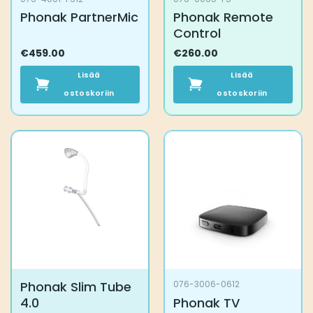
Phonak PartnerMic
Phonak Remote
Control
€
459.00
€
260.00
Lisää
Lisää
ostoskoriin
ostoskoriin
Phonak Slim Tube
076-3006-0612
4.0
Phonak TV