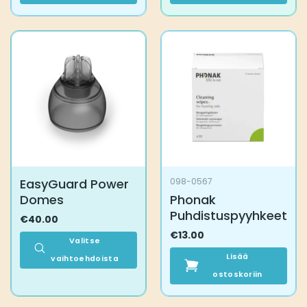
Tällä
Tällä
tuotteella
tuotteella
on
on
useampi
useampi
muunnelma.
muunnelma.
Voit
Voit
tehdä
tehdä
valinnat
valinnat
tuotteen
tuotteen
sivulla.
sivulla.
EasyGuard Power
098-0567
Domes
Phonak
Puhdistuspyyhkeet
€
40.00
€
13.00
Valitse
Lisää
vaihtoehdoista
Tällä
ostoskoriin
tuotteella
on