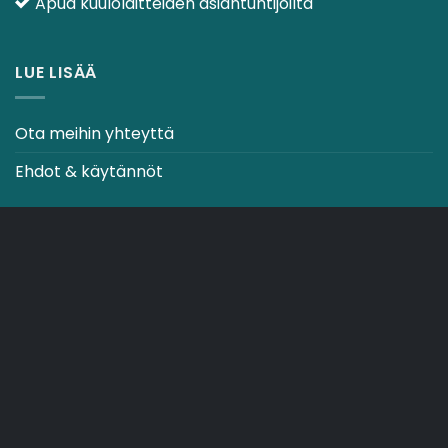
Apua kuulolaitteiden asiantuntijoilta
LUE LISÄÄ
Ota meihin yhteyttä
Ehdot & käytännöt
CO2-NEUTRAALI VERKKOSIVUSTO
OSTOSKORI
TOIMITUSEHDOT
Copyright 2026 ©
Japebo