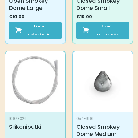
Open Smokey
Closed Smokey
Dome Large
Dome Small
€
10.00
€
10.00
Lisää
Lisää
ostoskoriin
ostoskoriin
10978026
054-1991
Silikoniputki
Closed Smokey
Dome Medium