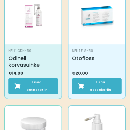
NELL1 ODN-59
NELL1 FLS-59
Odinell
Otofloss
korvasuihke
€
14.00
€
20.00
Lisää
Lisää
ostoskoriin
ostoskoriin