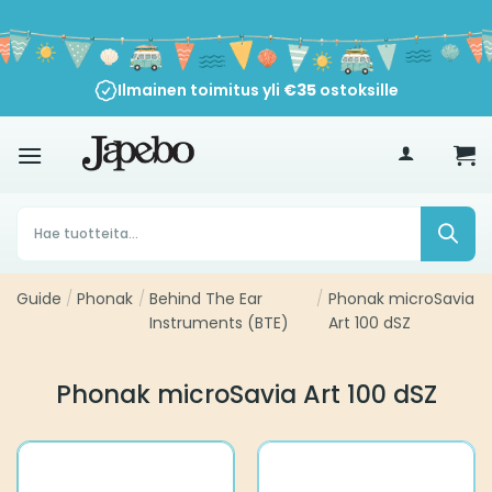
Siirry
sisältöön
Ilmainen toimitus yli
€
35
ostoksille
Products
search
Guide
/
Phonak
/
Behind The Ear
/
Phonak microSavia
Instruments (BTE)
Art 100 dSZ
Phonak microSavia Art 100 dSZ