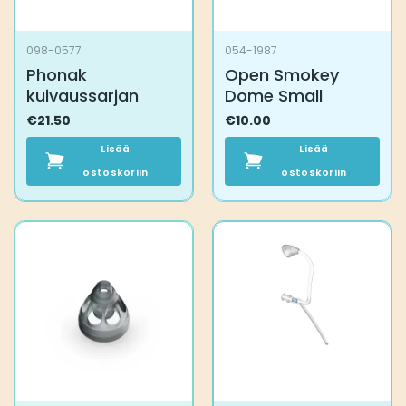
098-0577
054-1987
Phonak
Open Smokey
kuivaussarjan
Dome Small
€
21.50
€
10.00
Lisää
Lisää
ostoskoriin
ostoskoriin