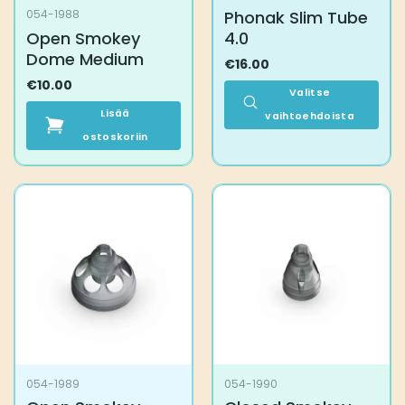
Phonak Slim Tube
054-1988
Open Smokey
4.0
Dome Medium
€
16.00
€
10.00
Valitse
Lisää
vaihtoehdoista
ostoskoriin
Tällä
tuotteella
on
useampi
muunnelma.
Voit
tehdä
valinnat
tuotteen
sivulla.
054-1989
054-1990