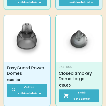
vaihtoehdoista
vaihtoehdoista
Tällä
Tällä
tuotteella
tuotteella
on
on
useampi
useampi
muunnelma.
muunnelma.
Voit
Voit
tehdä
tehdä
valinnat
valinnat
tuotteen
tuotteen
sivulla.
sivulla.
EasyGuard Power
054-1992
Domes
Closed Smokey
Dome Large
€
40.00
€
10.00
Valitse
Lisää
vaihtoehdoista
Tällä
ostoskoriin
tuotteella