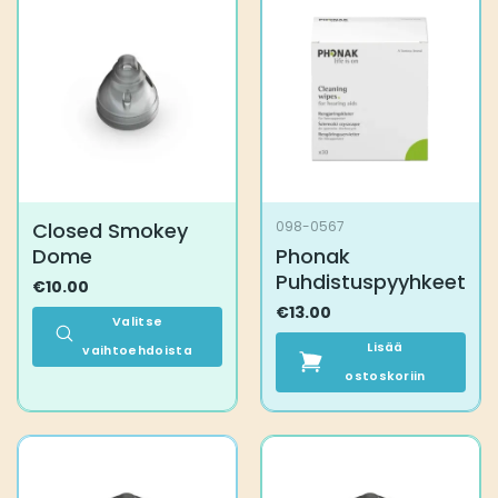
muunnelma.
Voit
tehdä
valinnat
tuotteen
sivulla.
Closed Smokey
098-0567
Dome
Phonak
Puhdistuspyyhkeet
€
10.00
€
13.00
Valitse
Lisää
vaihtoehdoista
Tällä
ostoskoriin
tuotteella
on
useampi
muunnelma.
Voit