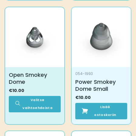
on
useampi
muunnelma.
Voit
tehdä
valinnat
tuotteen
sivulla.
Open Smokey
054-1993
Dome
Power Smokey
Dome Small
€
10.00
€
10.00
Valitse
Lisää
vaihtoehdoista
Tällä
ostoskoriin
tuotteella
on
useampi