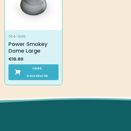
valinnat
tuotteen
sivulla.
054-1995
Power Smokey
Dome Large
€
10.00
Lisää
ostoskoriin