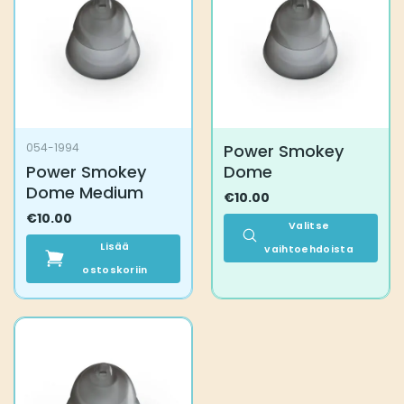
tehdä
valinnat
tuotteen
sivulla.
Power Smokey
054-1994
Power Smokey
Dome
Dome Medium
€
10.00
€
10.00
Valitse
Lisää
vaihtoehdoista
ostoskoriin
Tällä
tuotteella
on
useampi
muunnelma.
Voit
tehdä