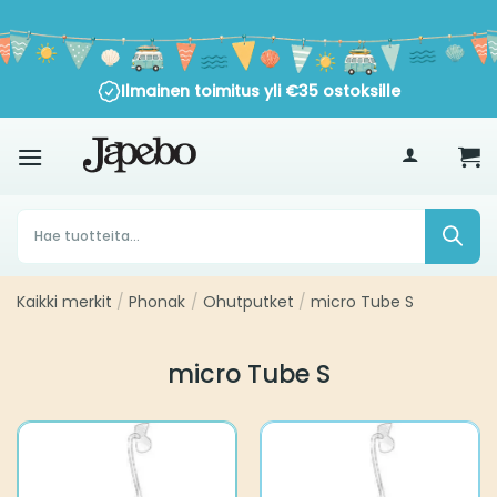
Siirry
sisältöön
Ilmainen toimitus yli
€
35
ostoksille
Products
search
Kaikki merkit
Phonak
Ohutputket
micro Tube S
/
/
/
micro Tube S