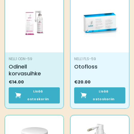
NELL1 ODN-59
NELL1 FLS-59
Odinell
Otofloss
korvasuihke
€
14.00
€
20.00
Lisää
Lisää
ostoskoriin
ostoskoriin