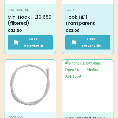
004-8041-001
042-0098-131
Mini Hook HE10 680
Hook HE11
(filtered)
Transparent
€
32.00
€
32.00
Lisää
Lisää
ostoskoriin
ostoskoriin
10978026