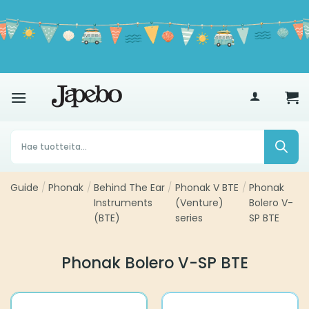
Siirry
sisältöön
€
35
Products
search
Guide
/
Phonak
/
Behind The Ear
/
Phonak V BTE
/
Phonak
Instruments
(Venture)
Bolero V-
(BTE)
series
SP BTE
Phonak Bolero V-SP BTE