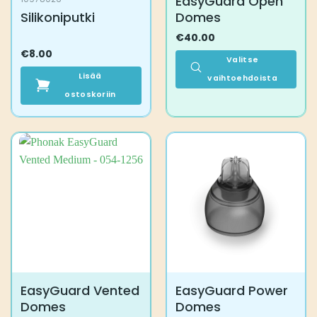
EasyGuard Open
Silikoniputki
Domes
€
40.00
€
8.00
Valitse
Lisää
vaihtoehdoista
ostoskoriin
Tällä
tuotteella
on
useampi
muunnelma.
Voit
tehdä
valinnat
tuotteen
sivulla.
EasyGuard Vented
EasyGuard Power
Domes
Domes