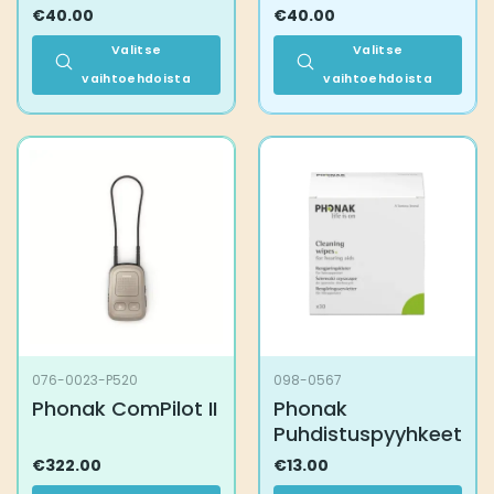
€
40.00
€
40.00
Valitse
Valitse
vaihtoehdoista
vaihtoehdoista
Tällä
Tällä
tuotteella
tuotteella
on
on
useampi
useampi
muunnelma.
muunnelma.
Voit
Voit
tehdä
tehdä
valinnat
valinnat
tuotteen
tuotteen
sivulla.
sivulla.
076-0023-P520
098-0567
Phonak ComPilot II
Phonak
Puhdistuspyyhkeet
€
322.00
€
13.00