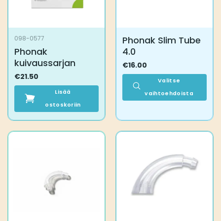
Phonak Slim Tube
098-0577
Phonak
4.0
kuivaussarjan
€
16.00
€
21.50
Valitse
Lisää
vaihtoehdoista
ostoskoriin
Tällä
tuotteella
on
useampi
muunnelma.
Voit
tehdä
valinnat
tuotteen
sivulla.