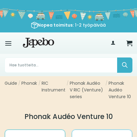
Siirry
sisältöön
Nopea toimitus
: 1-2 työpäivää
€
35
Products
search
Guide
/
Phonak
/
RIC
/
Phonak Audéo
/
Phonak
Instrument
V RIC (Venture)
Audéo
series
Venture 10
Phonak Audéo Venture 10