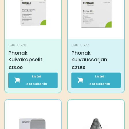
098-0576
098-0577
Phonak
Phonak
Kuivakapselit
kuivaussarjan
€
13.00
€
21.50
Lisää
Lisää
ostoskoriin
ostoskoriin