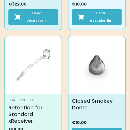
€
322.00
€
10.00
Lisää
Lisää
ostoskoriin
ostoskoriin
Closed Smokey
004-0628-001
Retention for
Dome
Standard
xReceiver
€
10.00
€
14.00