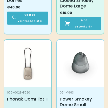
Domes
Closed Smokey
Dome Large
€
40.00
€
10.00
Valitse
Lisää
vaihtoehdoista
Tällä
ostoskoriin
tuotteella
on
useampi
muunnelma.
Voit
tehdä
valinnat
tuotteen
sivulla.
076-0023-P520
054-1993
Phonak ComPilot II
Power Smokey
Dome Small