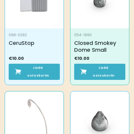
098-0282
054-1990
CeruStop
Closed Smokey
Dome Small
€
10.00
€
10.00
Lisää
Lisää
ostoskoriin
ostoskoriin