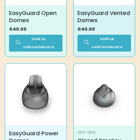
EasyGuard Open
EasyGuard Vented
Domes
Domes
€
40.00
€
40.00
Valitse
Valitse
vaihtoehdoista
vaihtoehdoista
Tällä
Tällä
tuotteella
tuotteella
on
on
useampi
useampi
muunnelma.
muunnelma.
Voit
Voit
tehdä
tehdä
valinnat
valinnat
tuotteen
tuotteen
sivulla.
sivulla.
EasyGuard Power
054-1992