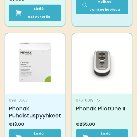
Valitse
Lisää
vaihtoehdoista
ostoskoriin
Tällä
tuotteella
on
useampi
muunnelma.
Voit
tehdä
valinnat
tuotteen
sivulla.
098-0567
076-0019-P5
Phonak
Phonak PilotOne II
Puhdistuspyyhkeet
€
13.00
€
255.00
Lisää
Lisää