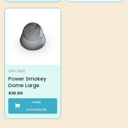
on
useampi
muunnelma.
Voit
tehdä
valinnat
tuotteen
sivulla.
054-1995
Power Smokey
Dome Large
€
10.00
Lisää
ostoskoriin