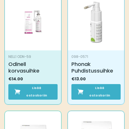
NELL1 ODN-59
098-0571
Odinell
Phonak
korvasuihke
Puhdistussuihke
€
14.00
€
13.00
Lisää
Lisää
ostoskoriin
ostoskoriin