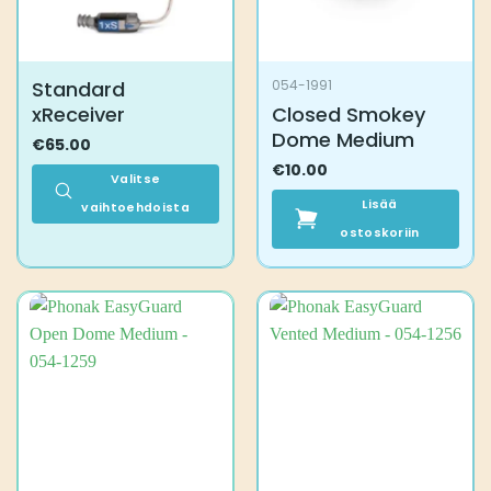
Standard
054-1991
xReceiver
Closed Smokey
Dome Medium
€
65.00
€
10.00
Valitse
Lisää
vaihtoehdoista
Tällä
ostoskoriin
tuotteella
on
useampi
muunnelma.
Voit
tehdä
valinnat
tuotteen
sivulla.