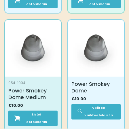
ostoskoriin
ostoskoriin
Power Smokey
054-1994
Power Smokey
Dome
Dome Medium
€
10.00
€
10.00
Valitse
Lisää
vaihtoehdoista
ostoskoriin
Tällä
tuotteella