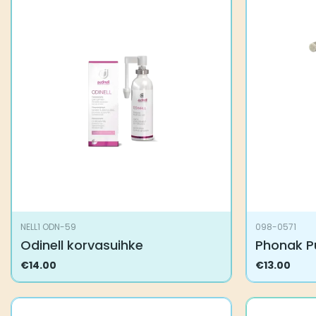
NELL1 ODN-59
098-0571
Odinell korvasuihke
Phonak P
€
14.00
€
13.00