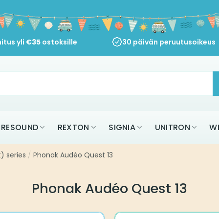
itus yli
€
35
ostoksille
30 päivän peruutusoikeus
RESOUND
REXTON
SIGNIA
UNITRON
W
) series
/
Phonak Audéo Quest 13
Phonak Audéo Quest 13