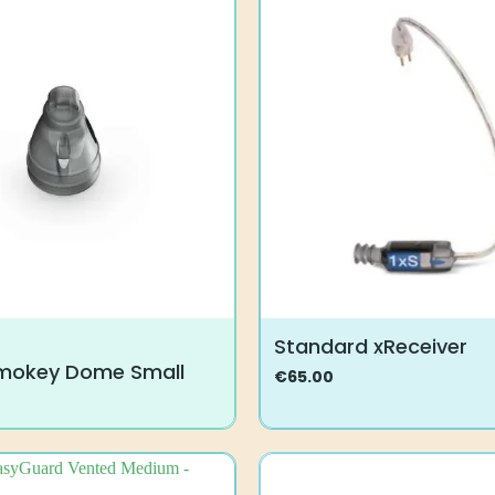
Standard xReceiver
mokey Dome Small
€
65.00
Tällä
tuotteella
on
useampi