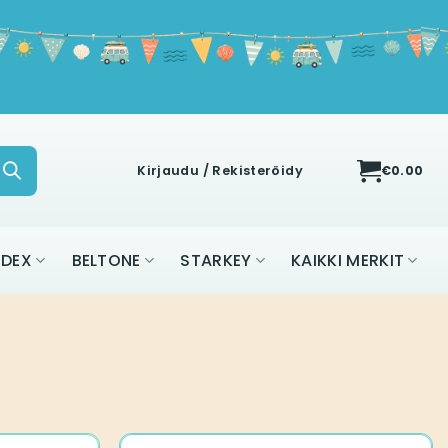
Kirjaudu / Rekisteröidy
€
0.00
IDEX
BELTONE
STARKEY
KAIKKI MERKIT