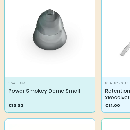
Voit
Voit
tehdä
tehdä
valinnat
valinnat
tuotteen
tuotteen
sivulla.
sivulla.
054-1993
004-0628-00
Power Smokey Dome Small
Retention
xReceiver
€
10.00
€
14.00