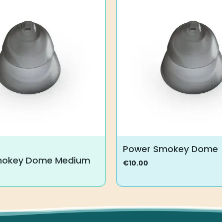
muunnelma.
Voit
tehdä
valinnat
tuotteen
sivulla.
Power Smokey Dome
mokey Dome Medium
€
10.00
Tällä
tuotteella
on
useampi
muunnelma.