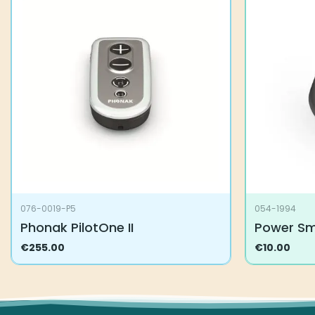
076-0019-P5
054-1994
Phonak PilotOne II
Power S
€
255.00
€
10.00