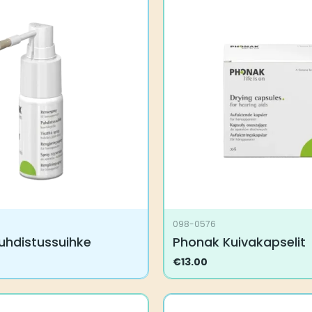
098-0576
uhdistussuihke
Phonak Kuivakapselit
€
13.00