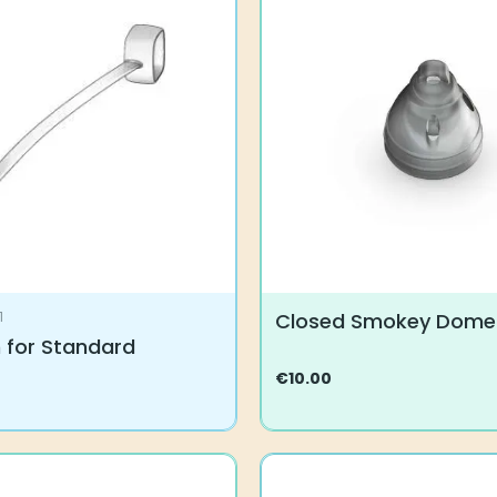
Voit
tehdä
valinnat
tuotteen
sivulla.
Closed Smokey Dome
1
 for Standard
€
10.00
Tällä
tuotteella
on
useampi