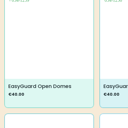
EasyGuard Open Domes
EasyGua
€
40.00
€
40.00
Tällä
Tällä
tuotteella
tuotteella
on
on
useampi
useampi
muunnelma.
muunnelma