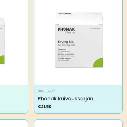
098-0577
Phonak kuivaussarjan
€
21.50