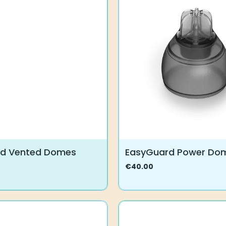
muunnelma.
Voit
tehdä
valinnat
tuotteen
sivulla.
rd Vented Domes
EasyGuard Power Do
€
40.00
Tällä
tuotteella
on
useampi
.
muunnelma.