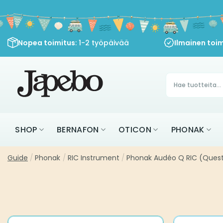
Siirry
sisältöön
Nopea toimitus
: 1-2 työpäivää
Ilmainen toim
Products
search
SHOP
BERNAFON
OTICON
PHONAK
Guide
/
Phonak
/
RIC Instrument
/
Phonak Audéo Q RIC (Quest