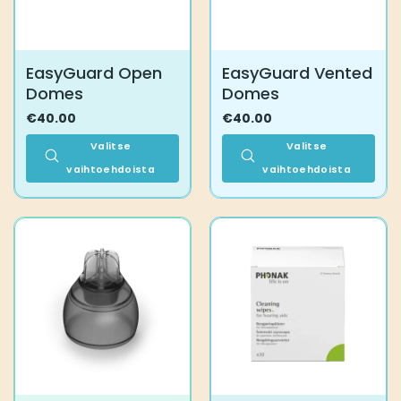
EasyGuard Open
EasyGuard Vented
Domes
Domes
€
40.00
€
40.00
Valitse
Valitse
vaihtoehdoista
vaihtoehdoista
Tällä
Tällä
tuotteella
tuotteella
on
on
useampi
useampi
muunnelma.
muunnelma.
Voit
Voit
tehdä
tehdä
valinnat
valinnat
tuotteen
tuotteen
sivulla.
sivulla.