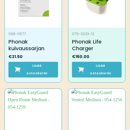
098-0577
075-3023-12
Phonak
Phonak Life
kuivaussarjan
Charger
€
21.50
€
160.00
Lisää
Lisää
ostoskoriin
ostoskoriin