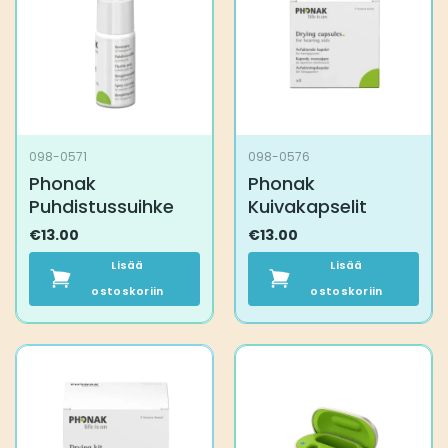
098-0571
098-0576
Phonak
Phonak
Puhdistussuihke
Kuivakapselit
€
13.00
€
13.00
Lisää
Lisää
ostoskoriin
ostoskoriin