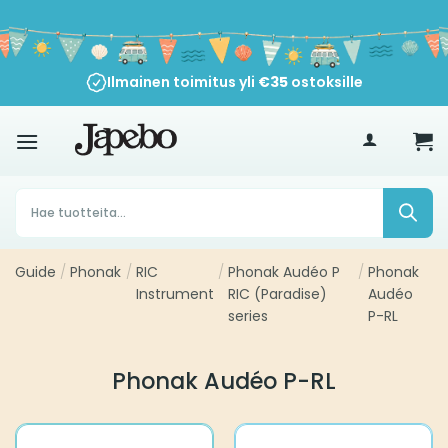
Siirry
sisältöön
Ilmainen toimitus yli
€
35
ostoksille
Products
search
Guide
/
Phonak
/
RIC
/
Phonak Audéo P
/
Phonak
Instrument
RIC (Paradise)
Audéo
series
P-RL
Phonak Audéo P-RL