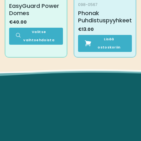
EasyGuard Power
098-0567
Domes
Phonak
Puhdistuspyyhkeet
€
40.00
€
13.00
Valitse
Lisää
vaihtoehdoista
Tällä
ostoskoriin
tuotteella
on
useampi
muunnelma.
Voit
tehdä
valinnat
tuotteen
sivulla.