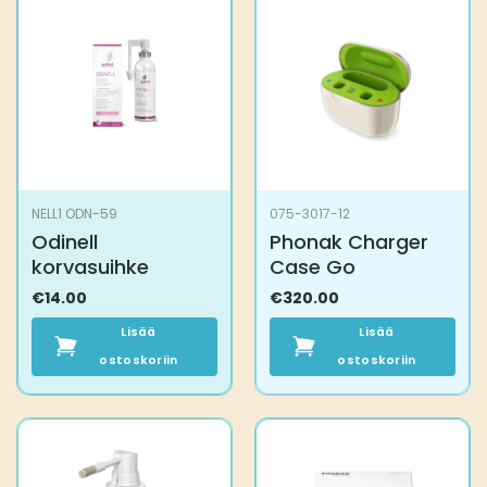
NELL1 ODN-59
075-3017-12
Odinell
Phonak Charger
korvasuihke
Case Go
€
14.00
€
320.00
Lisää
Lisää
ostoskoriin
ostoskoriin