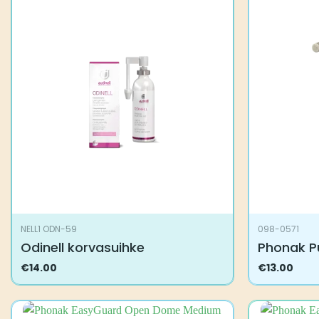
NELL1 ODN-59
098-0571
Odinell korvasuihke
Phonak P
€
14.00
€
13.00