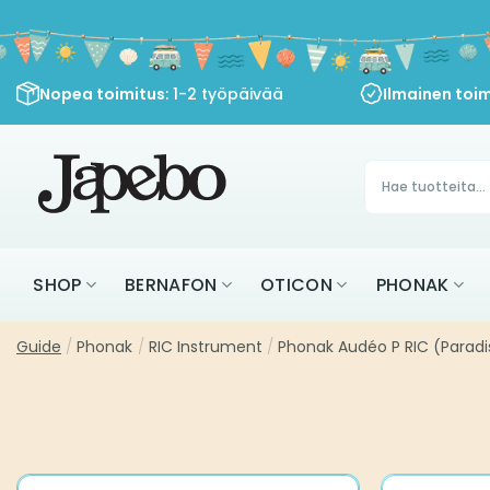
Siirry
sisältöön
Nopea toimitus
: 1-2 työpäivää
Ilmainen toim
Products
search
SHOP
BERNAFON
OTICON
PHONAK
Guide
/
Phonak
/
RIC Instrument
/
Phonak Audéo P RIC (Paradi