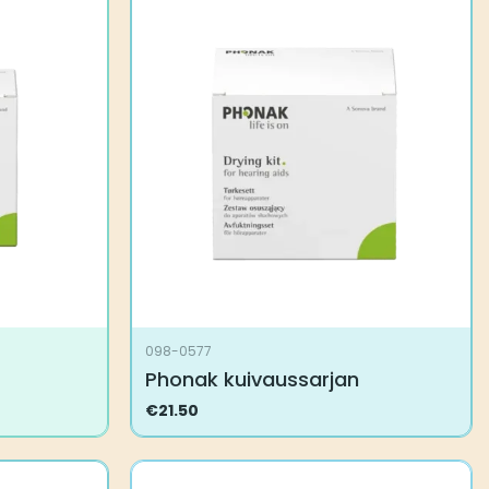
098-0577
Phonak kuivaussarjan
€
21.50