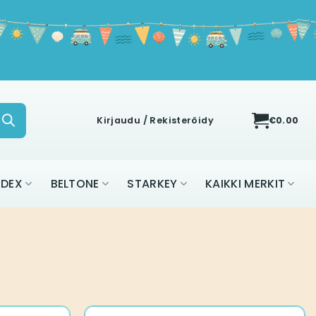
Kirjaudu / Rekisteröidy
€
0.00
IDEX
BELTONE
STARKEY
KAIKKI MERKIT