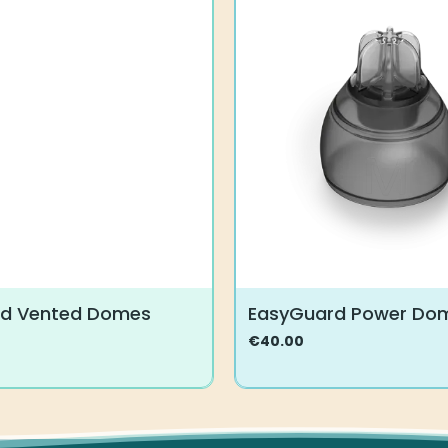
rd Vented Domes
EasyGuard Power Do
€
40.00
Tällä
tuotteella
on
useampi