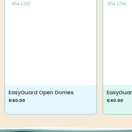
EasyGuard Open Domes
EasyGua
€
40.00
€
40.00
Tällä
Tällä
tuotteella
tuotteella
on
on
useampi
useampi