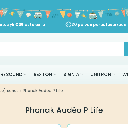
itus yli
€
35
ostoksille
30 päivän peruutusoikeus
RESOUND
REXTON
SIGNIA
UNITRON
W
se) series
/
Phonak Audéo P Life
Phonak Audéo P Life