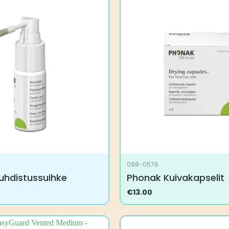
098-0576
uhdistussuihke
Phonak Kuivakapselit
€
13.00