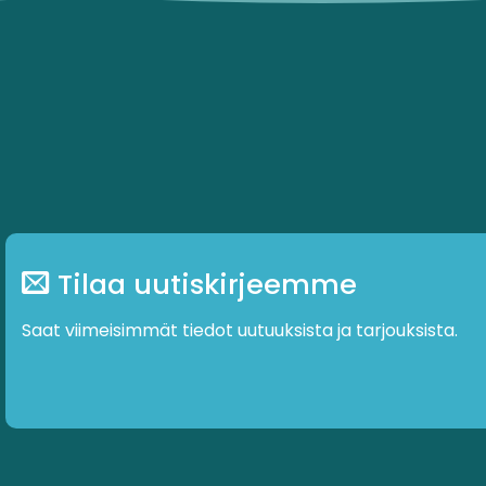
muunnelma.
muunnelma
Voit
Voit
tehdä
tehdä
valinnat
valinnat
tuotteen
tuotteen
sivulla.
sivulla.
Tilaa uutiskirjeemme
Saat viimeisimmät tiedot uutuuksista ja tarjouksista.