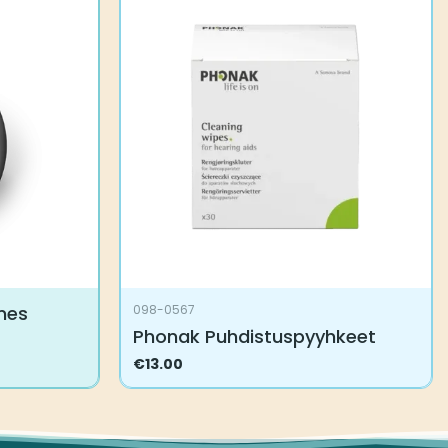
mes
098-0567
Phonak Puhdistuspyyhkeet
€
13.00