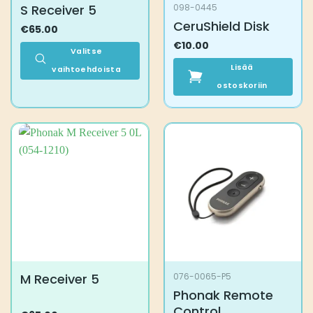
S Receiver 5
098-0445
CeruShield Disk
€
65.00
€
10.00
Valitse
Lisää
vaihtoehdoista
Tällä
ostoskoriin
tuotteella
on
useampi
muunnelma.
Voit
tehdä
valinnat
tuotteen
sivulla.
M Receiver 5
076-0065-P5
Phonak Remote
Control