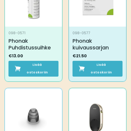
tuotteen
sivulla.
098-0571
098-0577
Phonak
Phonak
Puhdistussuihke
kuivaussarjan
€
13.00
€
21.50
Lisää
Lisää
ostoskoriin
ostoskoriin