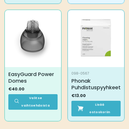
Tällä
Tällä
tuotteella
tuotteella
on
on
useampi
useampi
muunnelma.
muunnelma.
Voit
Voit
tehdä
tehdä
valinnat
valinnat
tuotteen
tuotteen
sivulla.
sivulla.
EasyGuard Power
098-0567
Domes
Phonak
Puhdistuspyyhkeet
€
40.00
€
13.00
Valitse
Lisää
vaihtoehdoista
Tällä
ostoskoriin
tuotteella
on