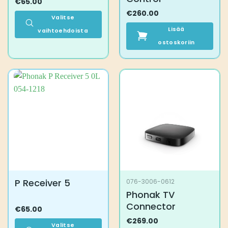
€
65.00
€
260.00
Valitse
Lisää
vaihtoehdoista
Tällä
ostoskoriin
tuotteella
on
useampi
muunnelma.
Voit
tehdä
valinnat
tuotteen
sivulla.
P Receiver 5
076-3006-0612
Phonak TV
Connector
€
65.00
€
269.00
Valitse