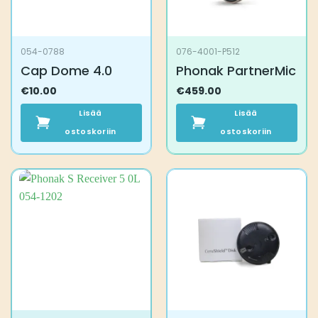
054-0788
076-4001-P512
Cap Dome 4.0
Phonak PartnerMic
€
10.00
€
459.00
Lisää
Lisää
ostoskoriin
ostoskoriin