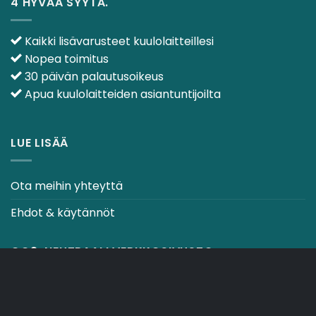
4 HYVÄÄ SYYTÄ.
Kaikki lisävarusteet kuulolaitteillesi
Nopea toimitus
30 päivän palautusoikeus
Apua kuulolaitteiden asiantuntijoilta
LUE LISÄÄ
Ota meihin yhteyttä
Ehdot & käytännöt
CO2-NEUTRAALI VERKKOSIVUSTO