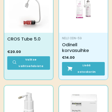
CROS Tube 5.0
NELL1 ODN-59
Odinell
korvasuihke
€
20.00
€
14.00
Valitse
Lisää
vaihtoehdoista
Tällä
ostoskoriin
tuotteella
on
useampi
muunnelma.
Voit
tehdä
valinnat