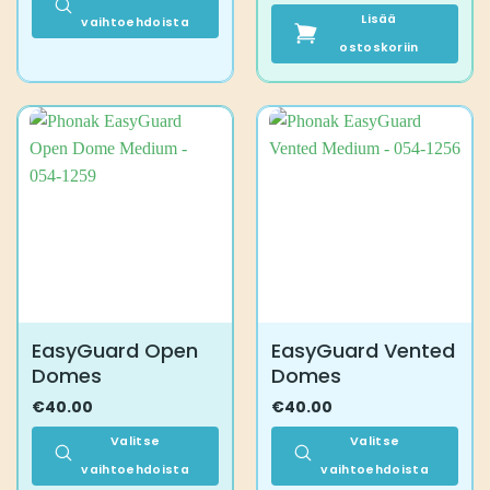
Lisää
vaihtoehdoista
Tällä
ostoskoriin
tuotteella
on
useampi
muunnelma.
Voit
tehdä
valinnat
tuotteen
sivulla.
EasyGuard Open
EasyGuard Vented
Domes
Domes
€
40.00
€
40.00
Valitse
Valitse
vaihtoehdoista
vaihtoehdoista