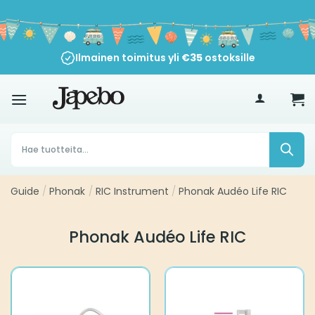
Siirry
sisältöön
Ilmainen toimitus yli
€
35
ostoksille
Products
search
Guide
/
Phonak
/
RIC Instrument
/
Phonak Audéo Life RIC
Phonak Audéo Life RIC