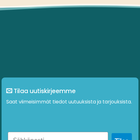
useampi
muunnelma.
Voit
tehdä
valinnat
tuotteen
sivulla.
Tilaa uutiskirjeemme
Saat viimeisimmät tiedot uutuuksista ja tarjouksista.