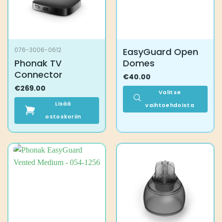
EasyGuard Open
076-3006-0612
Phonak TV
Domes
Connector
€
40.00
€
269.00
Valitse
Lisää
vaihtoehdoista
ostoskoriin
Tällä
tuotteella
on
useampi
muunnelma.
Voit
tehdä
valinnat
tuotteen
sivulla.