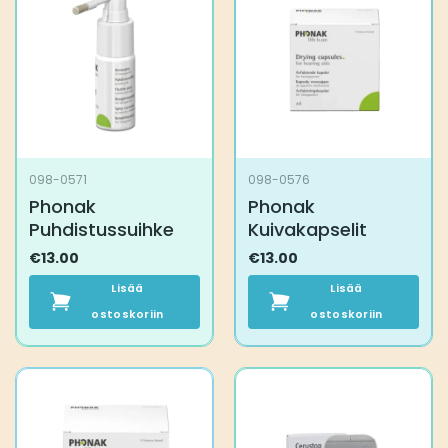
098-0571
098-0576
Phonak
Phonak
Puhdistussuihke
Kuivakapselit
€
13.00
€
13.00
Lisää
Lisää
ostoskoriin
ostoskoriin