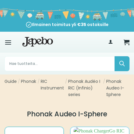
Siirry
sisältöön
Ilmainen toimitus yli
€
35
ostoksille
Products
search
Guide
/
Phonak
/
RIC
/
Phonak Audéo I
/
Phonak
Instrument
RIC (Infinio)
Audeo I-
series
Sphere
Phonak Audeo I-Sphere