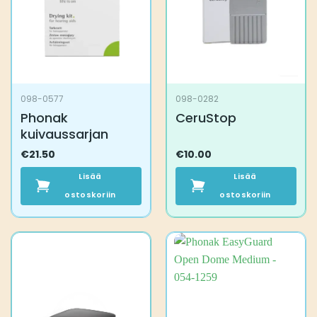
098-0577
098-0282
Phonak
CeruStop
kuivaussarjan
€
21.50
€
10.00
Lisää
Lisää
ostoskoriin
ostoskoriin