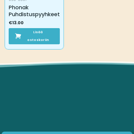
Phonak
Puhdistuspyyhkeet
€
13.00
Lisää
ostoskoriin