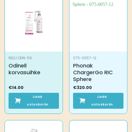
NELL1 ODN-59
075-0057-12
Odinell
Phonak
korvasuihke
ChargerGo RIC
Sphere
€
14.00
€
320.00
Lisää
Lisää
ostoskoriin
ostoskoriin