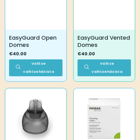
EasyGuard Open
EasyGuard Vented
Domes
Domes
€
40.00
€
40.00
Valitse
Valitse
vaihtoehdoista
vaihtoehdoista
Tällä
Tällä
tuotteella
tuotteella
on
on
useampi
useampi
muunnelma.
muunnelma.
Voit
Voit
tehdä
tehdä
valinnat
valinnat
tuotteen
tuotteen
sivulla.
sivulla.