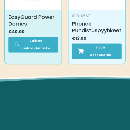
EasyGuard Power
098-0567
Domes
Phonak
Puhdistuspyyhkeet
€
40.00
€
13.00
Valitse
Lisää
vaihtoehdoista
Tällä
ostoskoriin
tuotteella
on
useampi
muunnelma.
Voit
tehdä
valinnat
tuotteen
sivulla.