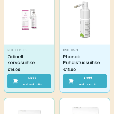
NELL1 ODN-59
098-0571
Odinell
Phonak
korvasuihke
Puhdistussuihke
€
14.00
€
13.00
Lisää
Lisää
ostoskoriin
ostoskoriin