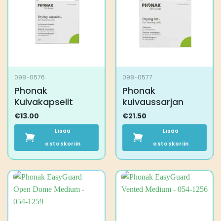
098-0576
098-0577
Phonak
Phonak
Kuivakapselit
kuivaussarjan
€
13.00
€
21.50
Lisää
Lisää
ostoskoriin
ostoskoriin