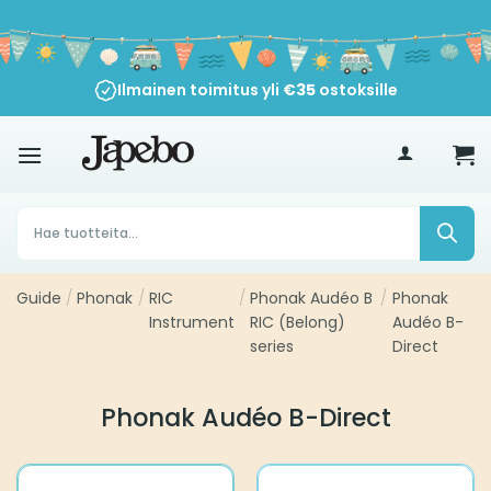
Siirry
sisältöön
Ilmainen toimitus yli
€
35
ostoksille
Products
search
Guide
/
Phonak
/
RIC
/
Phonak Audéo B
/
Phonak
Instrument
RIC (Belong)
Audéo B-
series
Direct
Phonak Audéo B-Direct