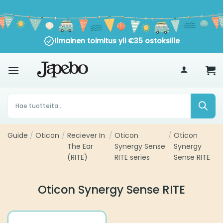
Siirry
sisältöön
Ilmainen toimitus yli
€
35
ostoksille
Products
search
Guide
/
Oticon
/
Reciever In
/
Oticon
/
Oticon
The Ear
Synergy Sense
Synergy
(RITE)
RITE series
Sense RITE
Oticon Synergy Sense RITE