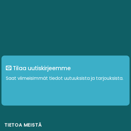
Tilaa uutiskirjeemme
Saat viimeisimmät tiedot uutuuksista ja tarjouksista.
TIETOA MEISTÄ