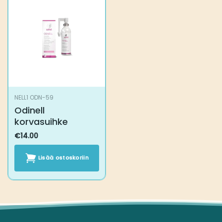
NELL1 ODN-59
Odinell
korvasuihke
€
14.00
Lisää ostoskoriin