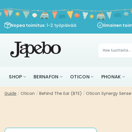
Siirry
sisältöön
Nopea toimitus
: 1-2 työpäivää
Ilmainen toim
Products
search
SHOP
BERNAFON
OTICON
PHONAK
Guide
/
Oticon
/
Behind The Ear (BTE)
/
Oticon Synergy Sense 