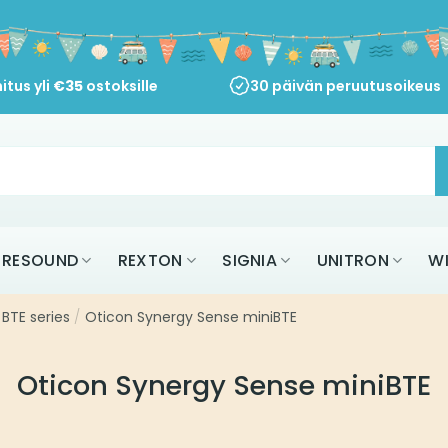
itus yli
€
35
ostoksille
30 päivän peruutusoikeus
RESOUND
REXTON
SIGNIA
UNITRON
W
BTE series
/
Oticon Synergy Sense miniBTE
Oticon Synergy Sense miniBTE