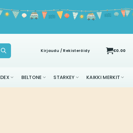
Kirjaudu / Rekisteröidy
€
0.00
IDEX
BELTONE
STARKEY
KAIKKI MERKIT