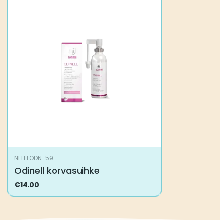
NELL1 ODN-59
Odinell korvasuihke
€
14.00