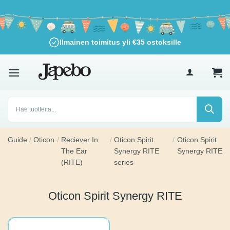
Siirry
sisältöön
Ilmainen toimitus yli
€
35
ostoksille
Products
search
Guide
/
Oticon
/
Reciever In
/
Oticon Spirit
/
Oticon
The Ear
Synergy RITE
Spirit
(RITE)
series
Synergy
RITE
Oticon Spirit Synergy RITE