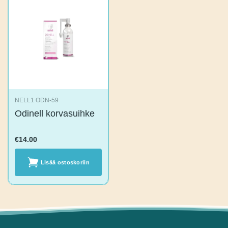
NELL1 ODN-59
Odinell
korvasuihke
€
14.00
Lisää
ostoskoriin