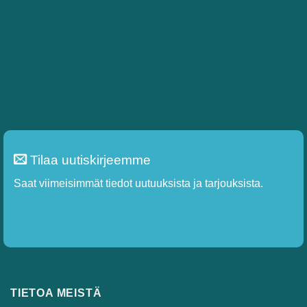
Tilaa uutiskirjeemme
Saat viimeisimmät tiedot uutuuksista ja tarjouksista.