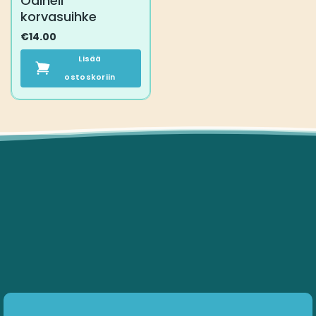
Odinell
korvasuihke
€
14.00
Lisää
ostoskoriin