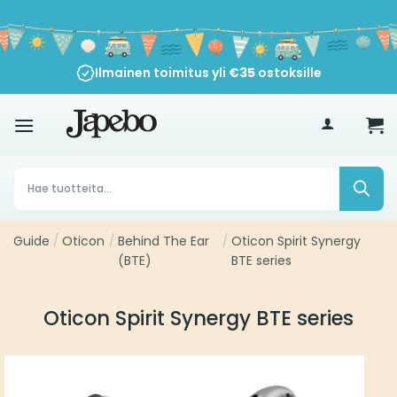
Siirry
sisältöön
Ilmainen toimitus yli
€
35
ostoksille
Products
search
Guide
/
Oticon
/
Behind The Ear
/
Oticon Spirit Synergy
(BTE)
BTE series
Oticon Spirit Synergy BTE series