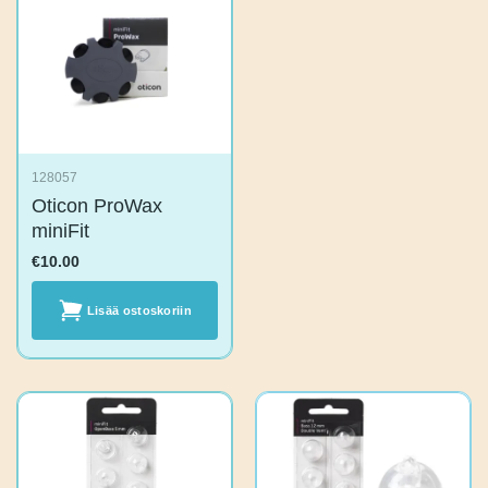
128057
Oticon ProWax
miniFit
€
10.00
Lisää
ostoskoriin