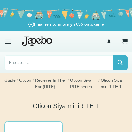
Siirry
sisältöön
Ilmainen toimitus yli
€
35
ostoksille
Products
search
Guide
/
Oticon
/
Reciever In
/
Oticon Siya
/
Oticon Siya
The Ear (RITE)
RITE series
miniRITE T
Oticon Siya miniRITE T