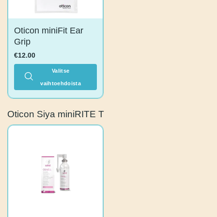
sivulla.
Oticon miniFit Ear
Grip
€
12.00
Valitse
vaihtoehdoista
Tällä
tuotteella
Oticon Siya miniRITE T
on
useampi
muunnelma.
Voit
tehdä
valinnat
tuotteen
sivulla.