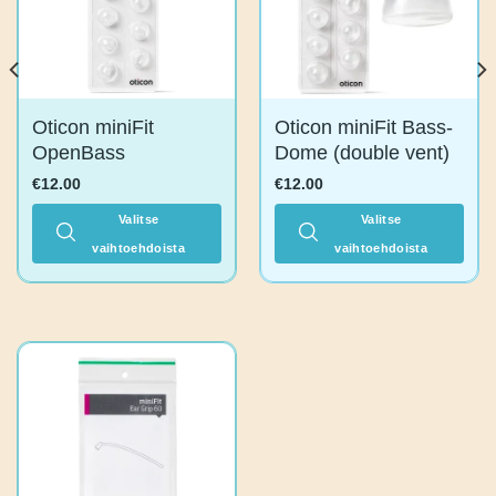
Oticon miniFit
Oticon miniFit
OpenBass
Bass-Dome
(double vent)
€
12.00
€
12.00
Valitse
Valitse
vaihtoehdoista
Tällä
vaihtoehdoista
tuotteella
Tällä
on
tuotteella
useampi
on
muunnelma.
useampi
Voit
muunnelma.
tehdä
Voit
valinnat
tehdä
tuotteen
valinnat
sivulla.
tuotteen