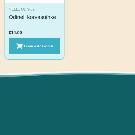
NELL1 ODN-59
Odinell
korvasuihke
€
14.00
Lisää
ostoskoriin