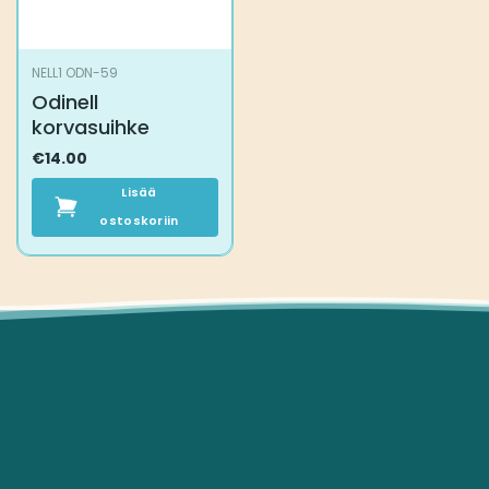
NELL1 ODN-59
Odinell
korvasuihke
€
14.00
Lisää
ostoskoriin