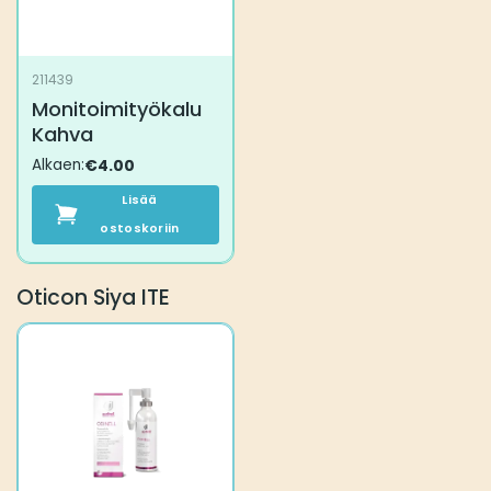
211439
Monitoimityökalu
Kahva
Alkaen:
€
4.00
Lisää
ostoskoriin
Oticon Siya ITE