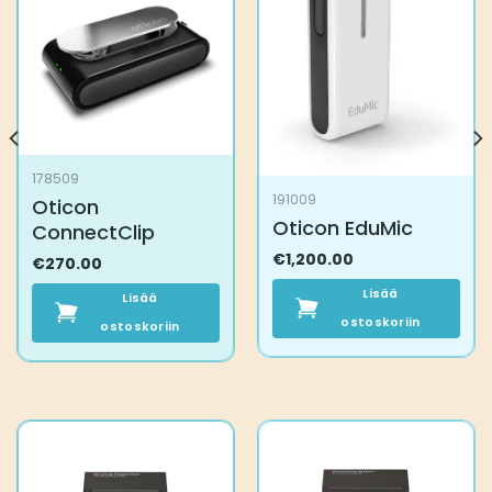
178509
191009
Oticon
Oticon EduMic
ConnectClip
€
1,200.00
€
270.00
Lisää
Lisää
ostoskoriin
ostoskoriin