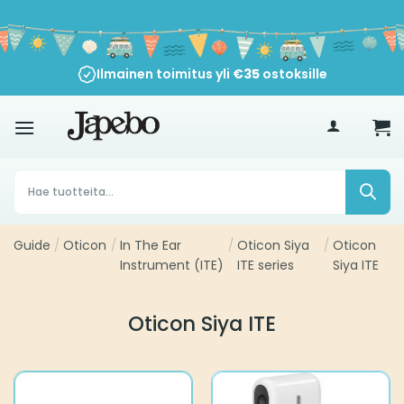
Siirry
sisältöön
Ilmainen toimitus yli
€
35
ostoksille
Products
search
Guide
/
Oticon
/
In The Ear
/
Oticon Siya
/
Oticon
Instrument (ITE)
ITE series
Siya ITE
Oticon Siya ITE