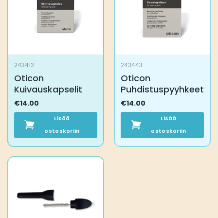
243412
243443
Oticon
Oticon
Kuivauskapselit
Puhdistuspyyhkeet
€
14.00
€
14.00
Lisää
Lisää
ostoskoriin
ostoskoriin