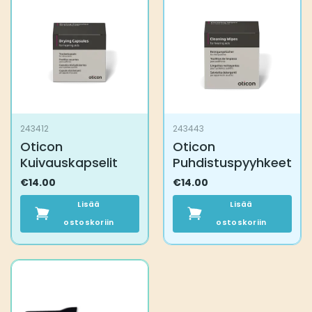
243412
243443
Oticon
Oticon
Kuivauskapselit
Puhdistuspyyhkeet
€
14.00
€
14.00
Lisää
Lisää
ostoskoriin
ostoskoriin