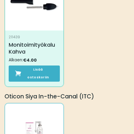
211439
Monitoimityökalu
Kahva
Alkaen:
€
4.00
Lisää
ostoskoriin
Oticon Siya In-the-Canal (ITC)