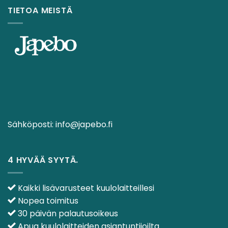
TIETOA MEISTÄ
Sähköposti:
info@japebo.fi
4 HYVÄÄ SYYTÄ.
Kaikki lisävarusteet kuulolaitteillesi
Nopea toimitus
30 päivän palautusoikeus
Apua kuulolaitteiden asiantuntijoilta