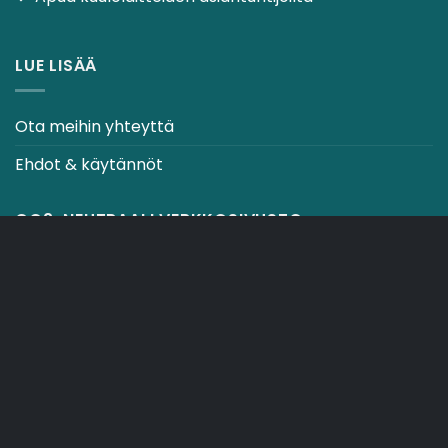
LUE LISÄÄ
Ota meihin yhteyttä
Ehdot & käytännöt
CO2-NEUTRAALI VERKKOSIVUSTO
OSTOSKORI
TOIMITUSEHDOT
Copyright 2026 ©
Japebo