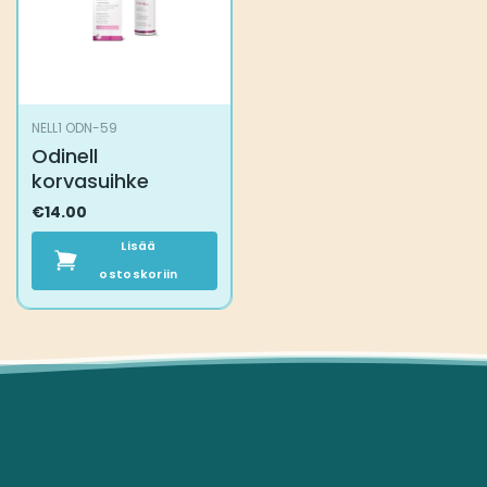
NELL1 ODN-59
Odinell
korvasuihke
€
14.00
Lisää
ostoskoriin