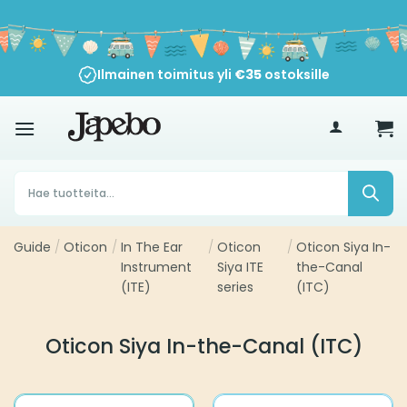
Siirry
sisältöön
Ilmainen toimitus yli
€
35
ostoksille
Products
search
Guide
/
Oticon
/
In The Ear
/
Oticon
/
Oticon Siya In-
Instrument
Siya ITE
the-Canal
(ITE)
series
(ITC)
Oticon Siya In-the-Canal (ITC)