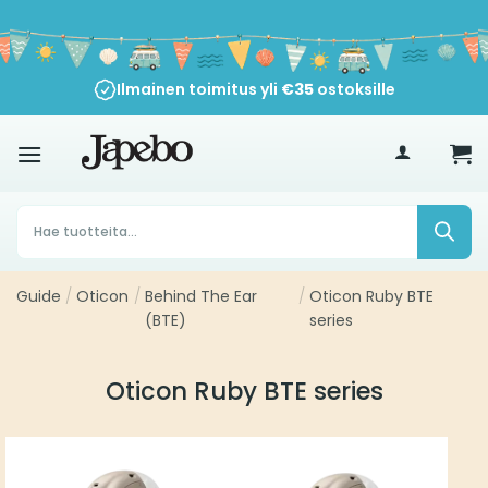
Siirry
sisältöön
Ilmainen toimitus yli
€
35
ostoksille
Products
search
Guide
/
Oticon
/
Behind The Ear
/
Oticon Ruby BTE
(BTE)
series
Oticon Ruby BTE series