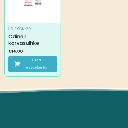
NELL1 ODN-59
Odinell
korvasuihke
€
14.00
Lisää
ostoskoriin