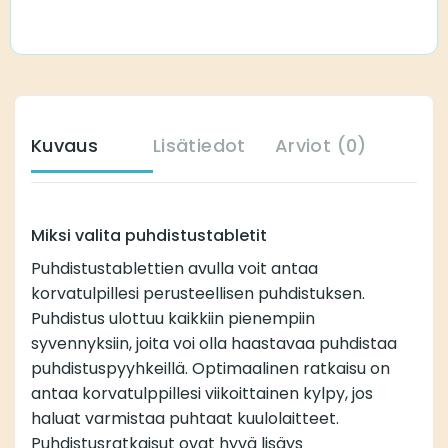
Kuvaus
Lisätiedot
Arviot (0)
Miksi valita puhdistustabletit
Puhdistustablettien avulla voit antaa
korvatulpillesi perusteellisen puhdistuksen.
Puhdistus ulottuu kaikkiin pienempiin
syvennyksiin, joita voi olla haastavaa puhdistaa
puhdistuspyyhkeillä
. Optimaalinen ratkaisu on
antaa korvatulppillesi viikoittainen kylpy, jos
haluat varmistaa puhtaat kuulolaitteet.
Puhdistusratkaisut ovat hyvä lisäys