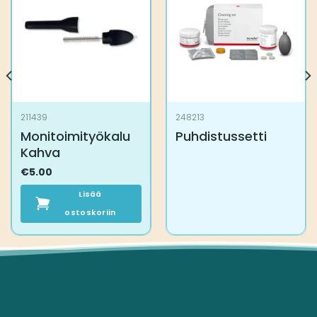
211439
248213
Monitoimityökalu
Puhdistussetti
Kahva
€
5.00
Lisää
ostoskoriin