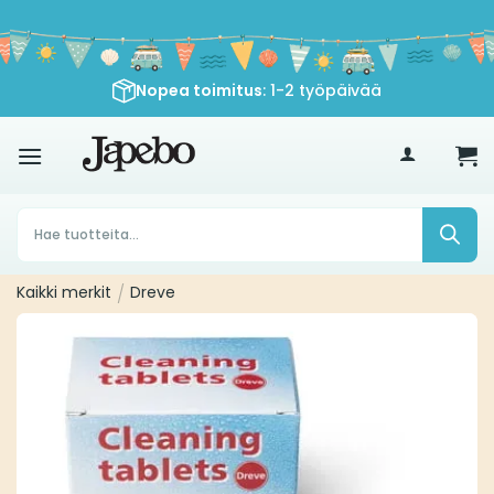
Siirry
sisältöön
Nopea toimitus
: 1-2 työpäivää
€
35
Products
search
Kaikki merkit
/
Dreve