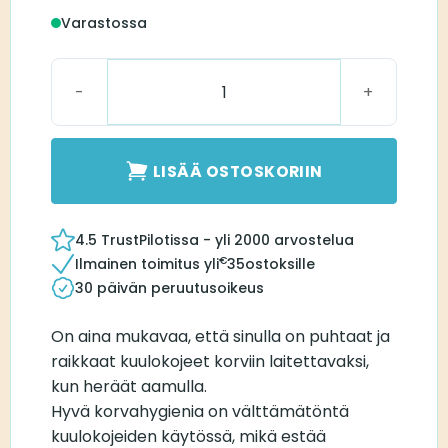
Varastossa
Puhdistustabletti määrä
LISÄÄ OSTOSKORIIN
4.5 TrustPilotissa - yli 2000 arvostelua
€
Ilmainen toimitus yli
35
ostoksille
30 päivän peruutusoikeus
On aina mukavaa, että sinulla on puhtaat ja
raikkaat kuulokojeet korviin laitettavaksi,
kun heräät aamulla.
Hyvä korvahygienia on välttämätöntä
kuulokojeiden käytössä, mikä estää