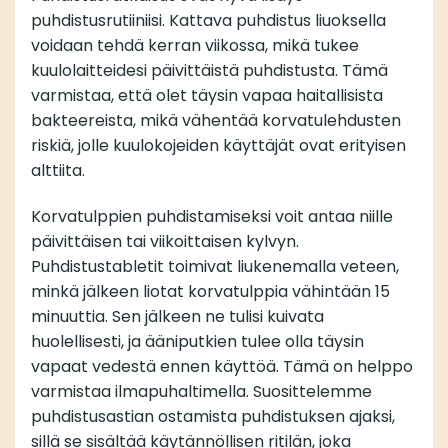
puhdistusrutiiniisi. Kattava puhdistus liuoksella
voidaan tehdä kerran viikossa, mikä tukee
kuulolaitteidesi päivittäistä puhdistusta. Tämä
varmistaa, että olet täysin vapaa haitallisista
bakteereista, mikä vähentää korvatulehdusten
riskiä, ​​jolle kuulokojeiden käyttäjät ovat erityisen
alttiita.
Korvatulppien puhdistamiseksi voit antaa niille
päivittäisen tai viikoittaisen kylvyn.
Puhdistustabletit toimivat liukenemalla veteen,
minkä jälkeen liotat korvatulppia vähintään 15
minuuttia. Sen jälkeen ne tulisi kuivata
huolellisesti, ja ääniputkien tulee olla täysin
vapaat vedestä ennen käyttöä. Tämä on helppo
varmistaa ilmapuhaltimella. Suosittelemme
puhdistusastian ostamista puhdistuksen ajaksi,
sillä se sisältää käytännöllisen ritilän, joka