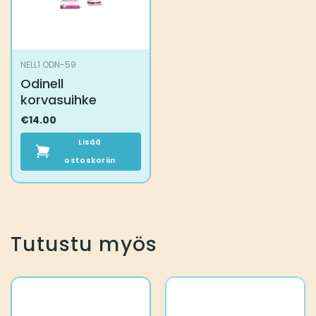
NELL1 ODN-59
Odinell
korvasuihke
€
14.00
Lisää
ostoskoriin
Tutustu myös