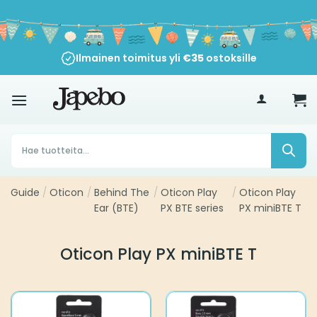
Siirry
sisältöön
Ilmainen toimitus yli
€
35
ostoksille
Products
search
Guide
/
Oticon
/
Behind The
/
Oticon Play
/
Oticon Play
Ear (BTE)
PX BTE series
PX miniBTE T
Oticon Play PX miniBTE T