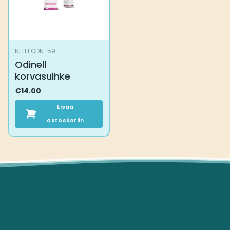
NELL1 ODN-59
Odinell
korvasuihke
€
14.00
Lisää
ostoskoriin