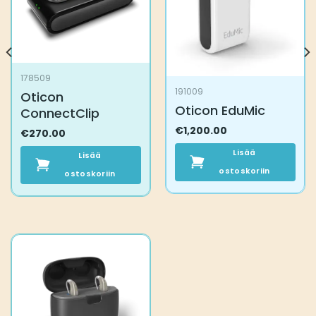
tehdä
tuotteen
valinnat
sivulla.
tuotteen
sivulla.
178509
191009
Oticon
Oticon EduMic
ConnectClip
€
1,200.00
€
270.00
Lisää
Lisää
ostoskoriin
ostoskoriin