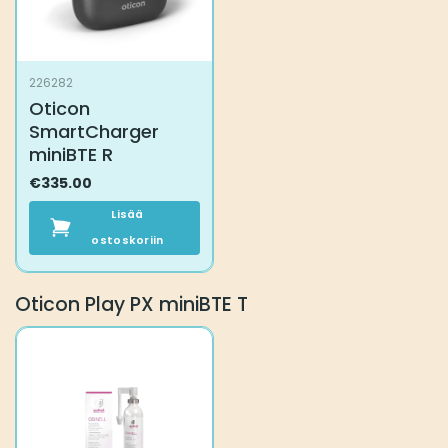
226282
Oticon
SmartCharger
miniBTE R
€
335.00
Lisää
ostoskoriin
Oticon Play PX miniBTE T