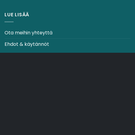
LUE LISÄÄ
Ota meihin yhteyttä
Ehdot & käytännöt
CO2-NEUTRAALI VERKKOSIVUSTO
OSTOSKORI
TOIMITUSEHDOT
Copyright 2026 ©
Japebo