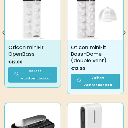
Oticon miniFit
Oticon miniFit
OpenBass
Bass-Dome
(double vent)
€
12.00
€
12.00
Valitse
Valitse
vaihtoehdoista
Tällä
vaihtoehdoista
tuotteella
Tällä
on
tuotteella
useampi
on
muunnelma.
useampi
Voit
muunnelma.
tehdä
Voit
valinnat