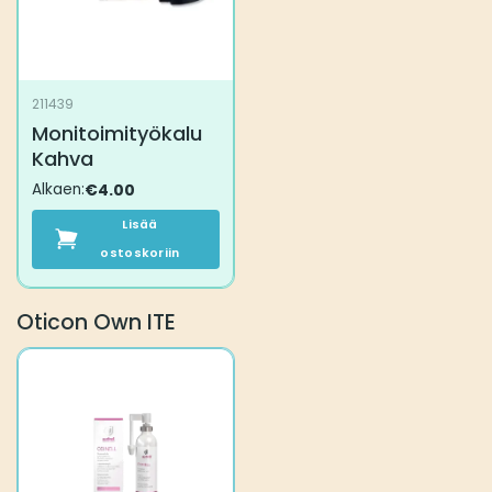
211439
Monitoimityökalu
Kahva
Alkaen:
€
4.00
Lisää
ostoskoriin
Oticon Own ITE