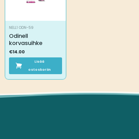
NELL1 ODN-59
Odinell
korvasuihke
€
14.00
Lisää
ostoskoriin