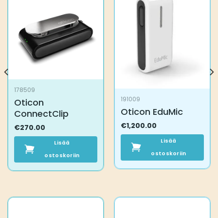
178509
191009
Oticon
Oticon EduMic
ConnectClip
€
1,200.00
€
270.00
Lisää
Lisää
ostoskoriin
ostoskoriin