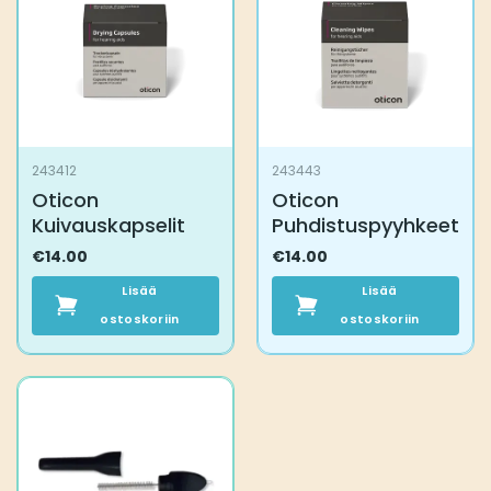
243412
243443
Oticon
Oticon
Kuivauskapselit
Puhdistuspyyhkeet
€
14.00
€
14.00
Lisää
Lisää
ostoskoriin
ostoskoriin