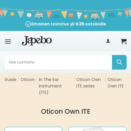
Siirry
sisältöön
Ilmainen toimitus yli
€
35
ostoksille
Products
search
Guide
/
Oticon
/
In The Ear
/
Oticon Own
/
Oticon
Instrument
ITE series
Own ITE
(ITE)
Oticon Own ITE