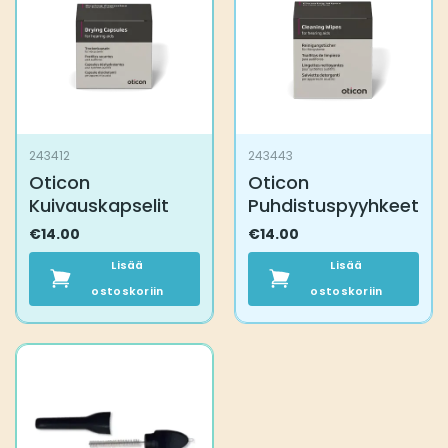
243412
243443
Oticon
Oticon
Kuivauskapselit
Puhdistuspyyhkeet
€
14.00
€
14.00
Lisää
Lisää
ostoskoriin
ostoskoriin