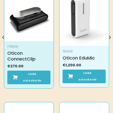
178509
191009
Oticon
Oticon EduMic
ConnectClip
€
1,200.00
€
270.00
Lisää
Lisää
ostoskoriin
ostoskoriin