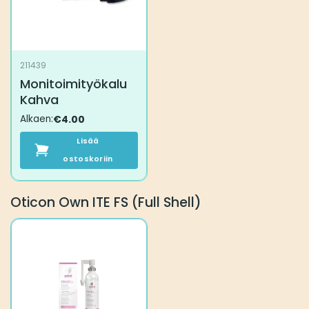
211439
Monitoimityökalu
Kahva
Alkaen:
€
4.00
Lisää
ostoskoriin
Oticon Own ITE FS (Full Shell)