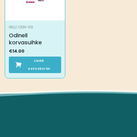
NELL1 ODN-59
Odinell
korvasuihke
€
14.00
Lisää
ostoskoriin