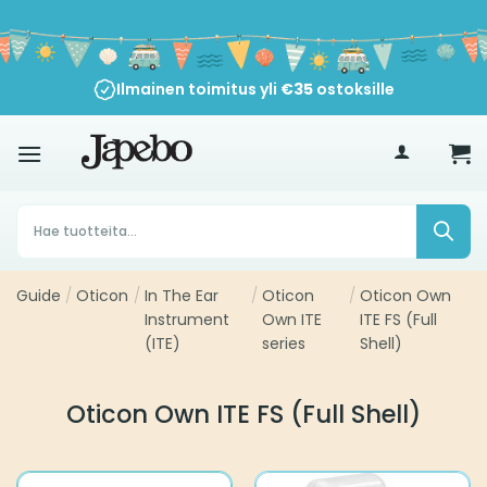
Siirry
sisältöön
Ilmainen toimitus yli
€
35
ostoksille
Products
search
Guide
/
Oticon
/
In The Ear
/
Oticon
/
Oticon Own
Instrument
Own ITE
ITE FS (Full
(ITE)
series
Shell)
Oticon Own ITE FS (Full Shell)