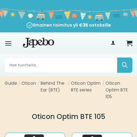
Siirry
sisältöön
Ilmainen toimitus yli
€
35
ostoksille
Products
search
Guide
/
Oticon
/
Behind The
/
Oticon Optim
/
Oticon
Ear (BTE)
BTE series
Optim BTE
105
Oticon Optim BTE 105