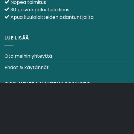
Nopea toimitus
30 päivän palautusoikeus
Apua kuulolaitteiden asiantuntijoilta
LUE LISÄÄ
Ota meihin yhteyttä
Ehdot & käytännöt
CO2-NEUTRAALI VERKKOSIVUSTO
OSTOSKORI
TOIMITUSEHDOT