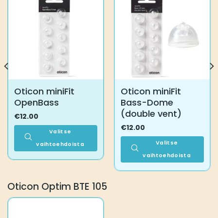
Oticon miniFit
Oticon miniFit
OpenBass
Bass-Dome
(double vent)
€
12.00
€
12.00
Valitse
Valitse
vaihtoehdoista
Tällä
vaihtoehdoista
tuotteella
Tällä
on
tuotteella
Oticon Optim BTE 105
useampi
on
muunnelma.
useampi
Voit
muunnelma.
tehdä