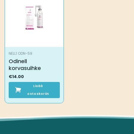
Voit
valinnat
tehdä
tuotteen
valinnat
sivulla.
tuotteen
sivulla.
NELL1 ODN-59
Odinell
korvasuihke
€
14.00
Lisää
ostoskoriin