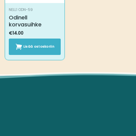
NELL1 ODN-59
Odinell korvasuihke
€
14.00
Lisää ostoskoriin