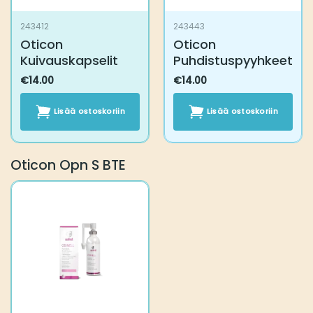
243412
243443
Oticon
Oticon
Kuivauskapselit
Puhdistuspyyhkeet
€
14.00
€
14.00
Lisää ostoskoriin
Lisää ostoskoriin
Oticon Opn S BTE