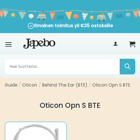
Siirry
sisältöön
Ilmainen toimitus yli
€
35
ostoksille
Products
search
Guide
Oticon
Behind The Ear (BTE)
Oticon Opn S BTE
/
/
/
Oticon Opn S BTE