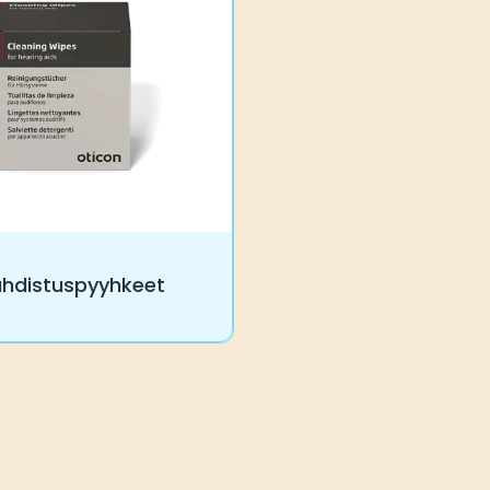
uhdistuspyyhkeet