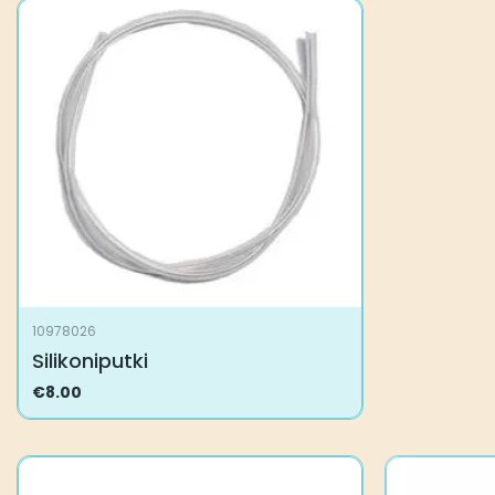
10978026
Silikoniputki
€
8.00