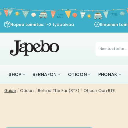
Siirry
sisältöön
Nopea toimitus
: 1-2 työpäivää
Ilmainen toim
Products
search
SHOP
BERNAFON
OTICON
PHONAK
Guide
/
Oticon
/
Behind The Ear (BTE)
/
Oticon Opn BTE