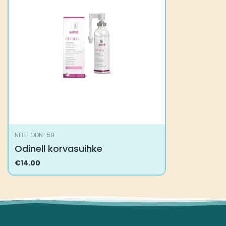
NELL1 ODN-59
Odinell korvasuihke
€
14.00