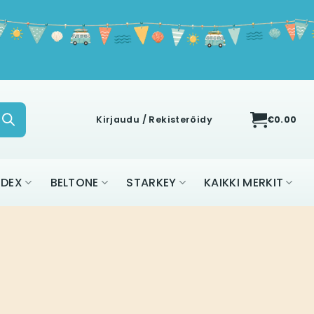
Kirjaudu / Rekisteröidy
€
0.00
IDEX
BELTONE
STARKEY
KAIKKI MERKIT