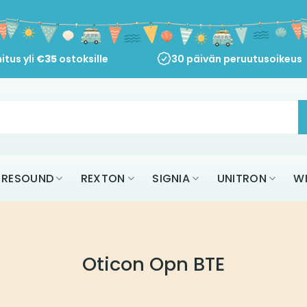
itus yli
€
35
ostoksille
30 päivän peruutusoikeus
RESOUND
REXTON
SIGNIA
UNITRON
W
Oticon Opn BTE