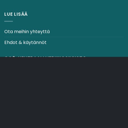
LUE LISÄÄ
Ota meihin yhteyttä
Ehdot & käytännöt
CO2-NEUTRAALI VERKKOSIVUSTO
OSTOSKORI
TOIMITUSEHDOT
Copyright 2026 ©
Japebo