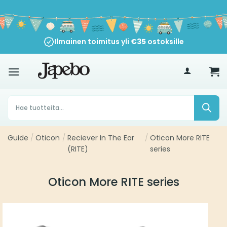
Siirry
sisältöön
Ilmainen toimitus yli
€
35
ostoksille
Products
search
Guide
/
Oticon
/
Reciever In The Ear
/
Oticon More RITE
(RITE)
series
Oticon More RITE series