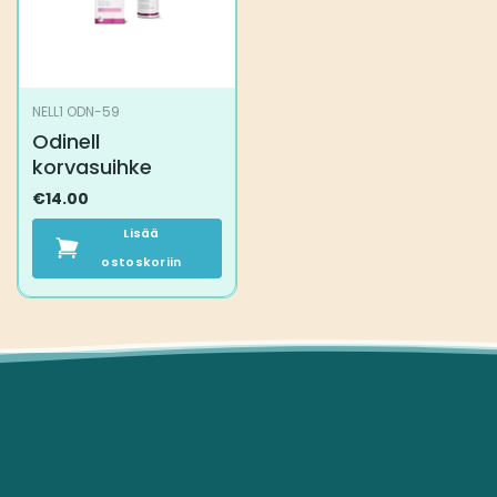
NELL1 ODN-59
Odinell
korvasuihke
€
14.00
Lisää
ostoskoriin