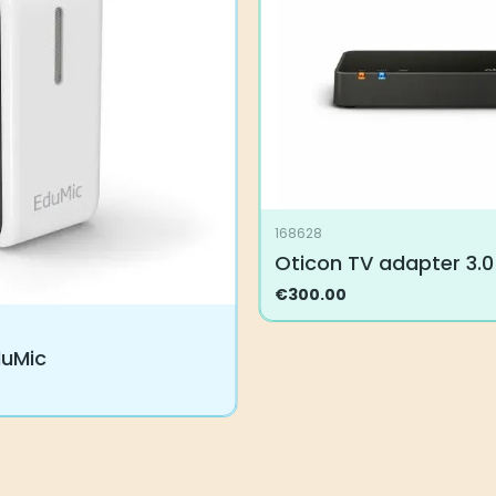
.
muunnelma.
Voit
tehdä
valinnat
tuotteen
sivulla.
168628
Oticon TV adapter 3.0
€
300.00
duMic