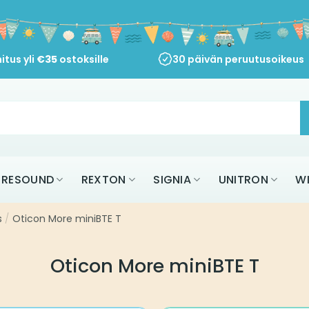
itus yli
€
35
ostoksille
30 päivän peruutusoikeus
RESOUND
REXTON
SIGNIA
UNITRON
W
s
/
Oticon More miniBTE T
Oticon More miniBTE T