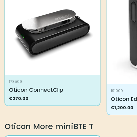
Voit
muunnelma
tehdä
Voit
valinnat
tehdä
tuotteen
valinnat
sivulla.
tuotteen
sivulla.
178509
Oticon ConnectClip
191009
Oticon E
€
270.00
€
1,200.00
Oticon More miniBTE T