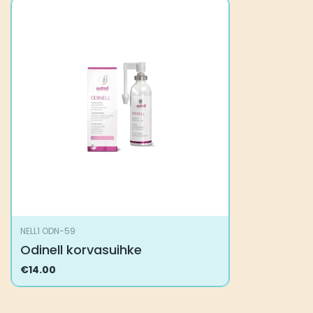
NELL1 ODN-59
Odinell korvasuihke
€
14.00