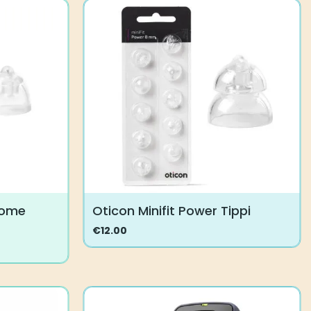
Dome
Oticon Minifit Power Tippi
€
12.00
Tällä
tuotteella
on
useampi
muunnelma.