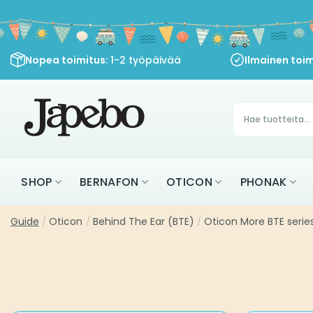
Siirry
sisältöön
Nopea toimitus
: 1-2 työpäivää
Ilmainen toim
Products
search
SHOP
BERNAFON
OTICON
PHONAK
Guide
/
Oticon
/
Behind The Ear (BTE)
/
Oticon More BTE serie