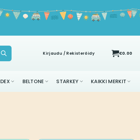
Kirjaudu / Rekisteröidy
€
0.00
IDEX
BELTONE
STARKEY
KAIKKI MERKIT