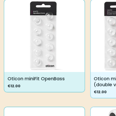
Oticon miniFit OpenBass
Oticon m
(double 
€
12.00
Tällä
€
12.00
tuotteella
Tällä
on
tuotteella
useampi
on
muunnelma.
useampi