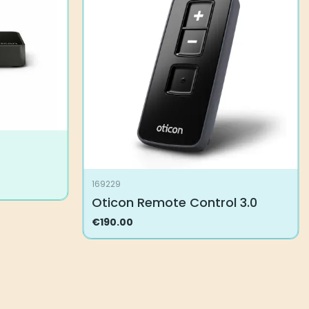
Voit
tehdä
valinnat
tuotteen
sivulla.
169229
Oticon Remote Control 3.0
€
190.00