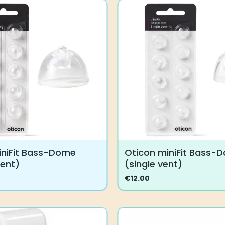
iniFit Bass-Dome
Oticon miniFit Bass-
vent)
(single vent)
€
12.00
Tällä
tuotteella
on
useampi