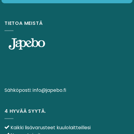
TIETOA MEISTÄ
Sähköposti:
info@japebo.fi
4 HYVÄÄ SYYTÄ.
Kaikki lisävarusteet kuulolaitteillesi