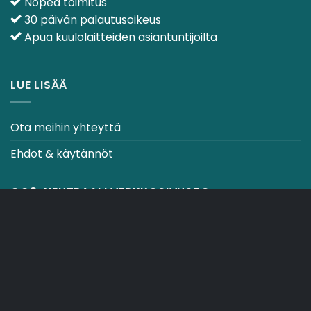
Nopea toimitus
30 päivän palautusoikeus
Apua kuulolaitteiden asiantuntijoilta
LUE LISÄÄ
Ota meihin yhteyttä
Ehdot & käytännöt
CO2-NEUTRAALI VERKKOSIVUSTO
OSTOSKORI
TOIMITUSEHDOT