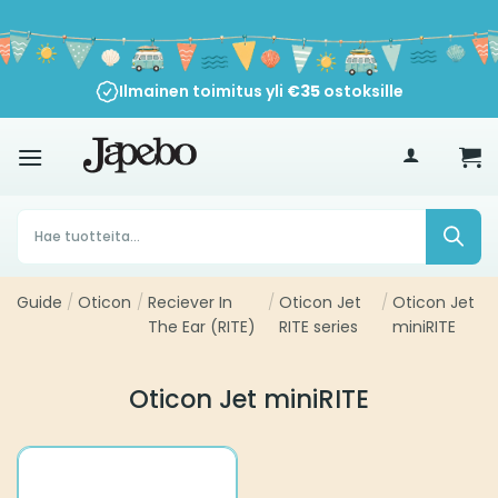
Siirry
sisältöön
Ilmainen toimitus yli
€
35
ostoksille
Products
search
Guide
/
Oticon
/
Reciever In
/
Oticon Jet
/
Oticon Jet
The Ear (RITE)
RITE series
miniRITE
Oticon Jet miniRITE