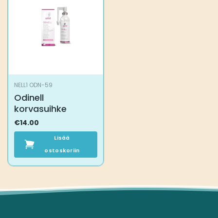
NELL1 ODN-59
Odinell
korvasuihke
€
14.00
Lisää
ostoskoriin