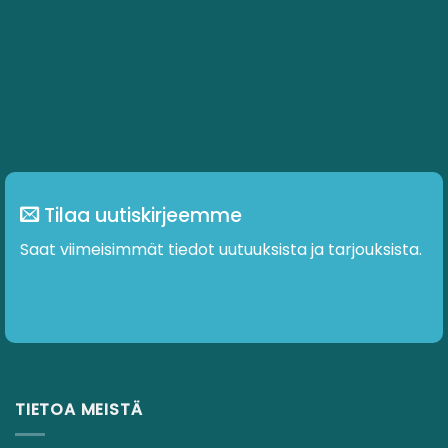
Tilaa uutiskirjeemme
Saat viimeisimmät tiedot uutuuksista ja tarjouksista.
TIETOA MEISTÄ