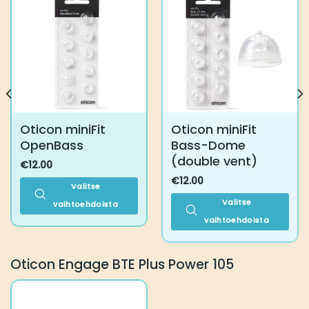
Oticon miniFit
Oticon miniFit
OpenBass
Bass-Dome
(double vent)
€
12.00
€
12.00
Valitse
Valitse
vaihtoehdoista
Tällä
vaihtoehdoista
tuotteella
Tällä
on
tuotteella
Oticon Engage BTE Plus Power 105
useampi
on
muunnelma.
useampi
Voit
muunnelma.
tehdä