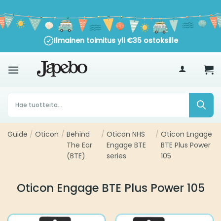
Siirry
sisältöön
Ilmainen toimitus yli
ostoksille
€
35
Products
search
Guide
Oticon
Behind
Oticon NHS
Oticon Engage
/
/
/
/
The Ear
Engage BTE
BTE Plus Power
(BTE)
series
105
Oticon Engage BTE Plus Power 105