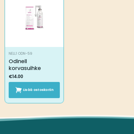
Voit
valinnat
tehdä
tuotteen
valinnat
sivulla.
tuotteen
sivulla.
NELL1 ODN-59
Odinell
korvasuihke
€
14.00
Lisää
ostoskoriin