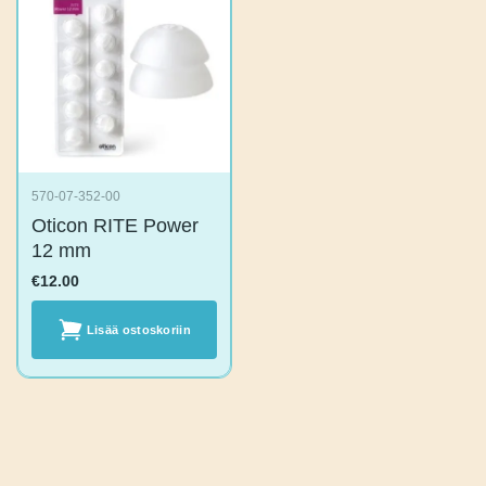
570-07-352-00
Oticon RITE Power
12 mm
€
12.00
Lisää
ostoskoriin