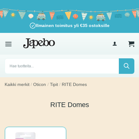
Siirry
sisältöön
Ilmainen toimitus yli
€
35
ostoksille
Products
search
Kaikki merkit
/
Oticon
/
Tipit
/
RITE Domes
RITE Domes