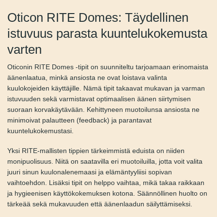
Oticon RITE Domes: Täydellinen
istuvuus parasta
kuuntelukokemusta varten
Oticonin RITE Domes -tipit on suunniteltu tarjoamaan
erinomaista äänenlaatua, minkä ansiosta ne ovat loistava
valinta kuulokojeiden käyttäjille. Nämä tipit takaavat
mukavan ja varman istuvuuden sekä varmistavat
optimaalisen äänen siirtymisen suoraan korvakäytävään.
Kehittyneen muotoilunsa ansiosta ne minimoivat
palautteen (feedback) ja parantavat kuuntelukokemustasi.
Yksi RITE-mallisten tippien tärkeimmistä eduista on niiden
monipuolisuus. Niitä on saatavilla eri muotoiluilla, jotta voit
valita juuri sinun kuulonalenemaasi ja elämäntyyliisi sopivan
vaihtoehdon. Lisäksi tipit on helppo vaihtaa, mikä takaa
raikkaan ja hygieenisen käyttökokemuksen kotona.
Säännöllinen huolto on tärkeää sekä mukavuuden että
äänenlaadun säilyttämiseksi.