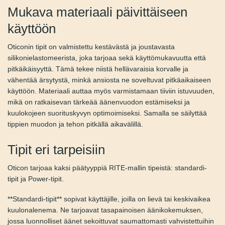
Mukava materiaali
päivittäiseen käyttöön
Oticonin tipit on valmistettu kestävästä ja joustavasta
silikonielastomeerista, joka tarjoaa sekä käyttömukavuutta
että pitkäikäisyyttä. Tämä tekee niistä hellävaraisia korvalle
ja vähentää ärsytystä, minkä ansiosta ne soveltuvat
pitkäaikaiseen käyttöön. Materiaali auttaa myös
varmistamaan tiiviin istuvuuden, mikä on ratkaisevan
tärkeää äänenvuodon estämiseksi ja kuulokojeen
suorituskyvyn optimoimiseksi. Samalla se säilyttää tippien
muodon ja tehon pitkällä aikavälillä.
Tipit eri tarpeisiin
Oticon tarjoaa kaksi päätyyppiä RITE-mallin tipeistä:
standardi-tipit ja Power-tipit.
**Standardi-tipit** sopivat käyttäjille, joilla on lievä tai