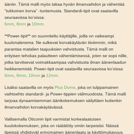
keskivaikea kuulonalenema. Ne tarjoavat tasapainoisen
äänikokemuksen, jossa luonnolliset äänet sekoittuvat
saumattomasti vahvistettuihin ääniin. Tämä malli myös
takaa hyvän ilmanvaihdon ja vähentää ”tukkoinen korva” -
tuntemusta. Standardi-tipit ovat saatavilla seuraavissa
ko’oissa:
6mm
,
8mm
ja
10mm
.
**Power-tipit** on suunniteltu käyttäjille, joilla on vaikeampi
kuulonalenema. Ne sulkevat korvakäytävän tiiviimmin, mikä
parantaa matalien taajuuksien vahvistusta. Tämä malli on
erityisen tehokas palautteen vähentämisessä, joten se
sopii niille, jotka tarvitsevat voimakkaampaa vahvistusta
ilman äänenlaadun heikkenemistä. Power-tipit ovat
saatavilla seuraavissa ko’oissa:
6mm
,
8mm
,
10mm
ja
12mm
.
Lisäksi saatavilla on myös
Plus Dome
, joka on tulppamainen
vaihtoehto standardi- ja Power-tippien välimuodosta.
Tämä malli tarjoaa dynaamisemman äänikokemuksen
säilyttäen kuitenkin ilmanvaihdon korvakäytävässä.