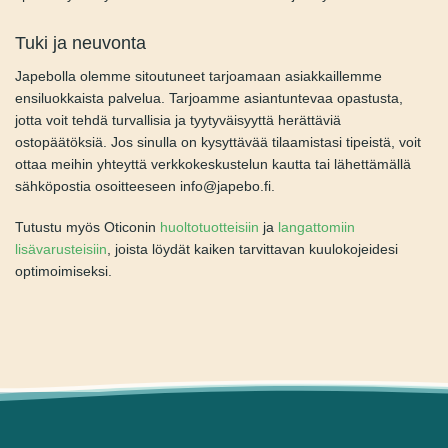
Valitsemalla Oticonin tipit varmistat korkealaatuisen
kuulokokemuksen, joka on räätälöity omiin tarpeisiisi. Näissä
tipeissä yhdistyvät erinomainen äänenlaatu ja
käyttömukavuus.
Tuki ja neuvonta
Japebolla olemme sitoutuneet tarjoamaan asiakkaillemme
ensiluokkaista palvelua. Tarjoamme asiantuntevaa
opastusta, jotta voit tehdä turvallisia ja tyytyväisyyttä
herättäviä ostopäätöksiä. Jos sinulla on kysyttävää
tilaamistasi tipeistä, voit ottaa meihin yhteyttä
verkkokeskustelun kautta tai lähettämällä sähköpostia
osoitteeseen info@japebo.fi.
Tutustu myös Oticonin
huoltotuotteisiin
ja
langattomiin
lisävarusteisiin
, joista löydät kaiken tarvittavan
kuulokojeidesi optimoimiseksi.