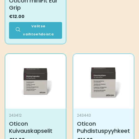
Oticon miniFit Ear
Grip
€
12.00
Valitse
vaihtoehdoista
Tällä
tuotteella
on
useampi
muunnelma.
Voit
tehdä
valinnat
tuotteen
sivulla.
243412
243443
Oticon
Oticon
Kuivauskapselit
Puhdistuspyyhkeet