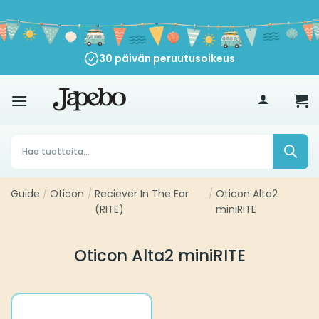
Siirry
sisältöön
30 päivän peruutusoikeus
€
35
Products
search
Guide
/
Oticon
/
Reciever In The Ear
/
Oticon Alta2
(RITE)
miniRITE
Oticon Alta2 miniRITE