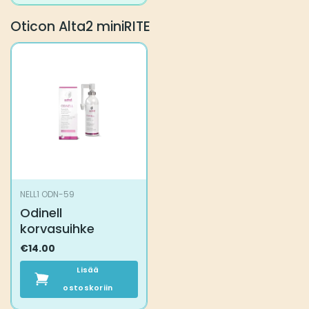
Oticon Alta2 miniRITE
NELL1 ODN-59
Odinell
korvasuihke
€
14.00
Lisää
ostoskoriin