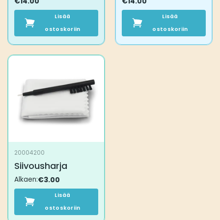
€
14.00
€
14.00
Lisää
Lisää
ostoskoriin
ostoskoriin
20004200
Siivousharja
Alkaen:
€
3.00
Lisää
ostoskoriin