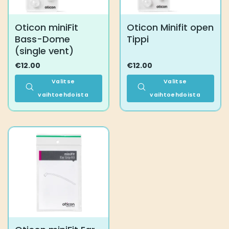
Oticon miniFit
Oticon Minifit open
Bass-Dome
Tippi
(single vent)
€
12.00
€
12.00
Valitse
Valitse
vaihtoehdoista
vaihtoehdoista
Tällä
Tällä
tuotteella
tuotteella
on
on
useampi
useampi
muunnelma.
muunnelma.
Voit
Voit
tehdä
tehdä
valinnat
valinnat
tuotteen
tuotteen
sivulla.
sivulla.