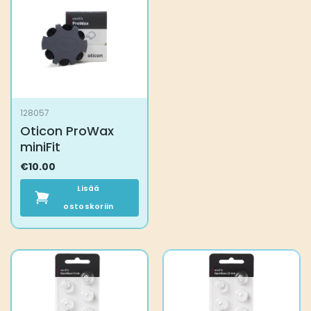
128057
Oticon ProWax
miniFit
€
10.00
Lisää
ostoskoriin