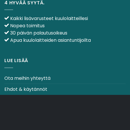
4 HYVÄÄ SYYTÄ.
Kaikki lisävarusteet kuulolaitteillesi
Nopea toimitus
30 päivän palautusoikeus
Apua kuulolaitteiden asiantuntijoilta
LUE LISÄÄ
Ota meihin yhteyttä
Ehdot & käytännöt
CO2-NEUTRAALI VERKKOSIVUSTO