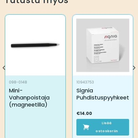
Tutustu myös
098-0148
10943753
Mini-
Signia
Vahanpoistaja
Puhdistuspyyhkeet
(magneetilla)
€
14.00
Lisää
ostoskoriin