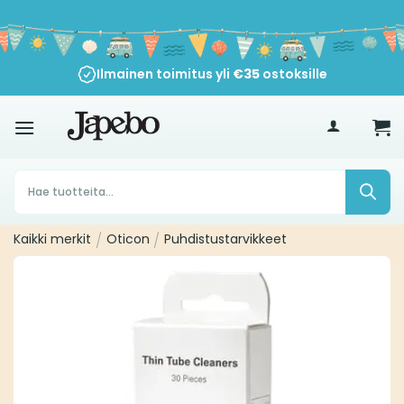
Siirry
sisältöön
Ilmainen toimitus yli
€
35
ostoksille
Products
search
Kaikki merkit
/
Oticon
/
Puhdistustarvikkeet