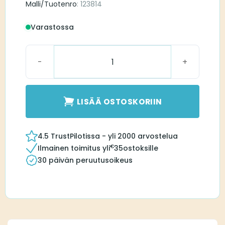
Malli/Tuotenro
: 123814
Varastossa
Ohuiden Putkien Puhdistajat määrä
LISÄÄ OSTOSKORIIN
4.5 TrustPilotissa - yli 2000 arvostelua
€
Ilmainen toimitus yli
35
ostoksille
30 päivän peruutusoikeus