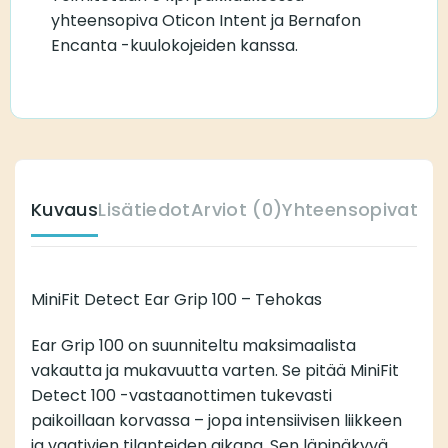
yhteensopiva Oticon Intent ja Bernafon
Encanta -kuulokojeiden kanssa.
Kuvaus
Lisätiedot
Arviot (0)
Yhteensopivat ku
MiniFit Detect Ear Grip 100 – Tehokas
Ear Grip 100 on suunniteltu maksimaalista
vakautta ja mukavuutta varten. Se pitää MiniFit
Detect 100 -vastaanottimen tukevasti
paikoillaan korvassa – jopa intensiivisen liikkeen
ja vaativien tilanteiden aikana. Sen läpinäkyvä