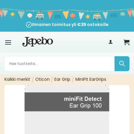
Siirry
sisältöön
Ilmainen toimitus yli
€
35
ostoksille
Products
search
Kaikki merkit
/
Oticon
/
Ear Grip
/
MiniFIt EarGrips