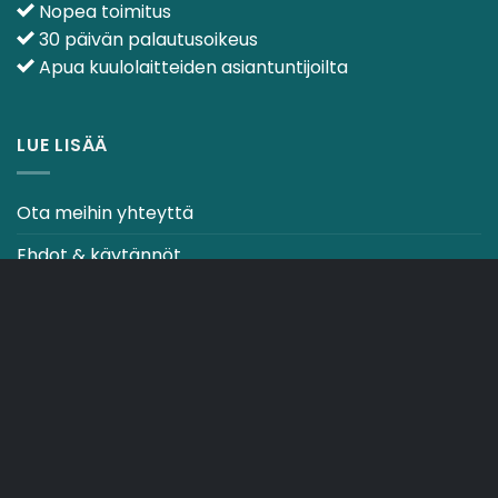
Nopea toimitus
30 päivän palautusoikeus
Apua kuulolaitteiden asiantuntijoilta
LUE LISÄÄ
Ota meihin yhteyttä
Ehdot & käytännöt
CO2-NEUTRAALI VERKKOSIVUSTO