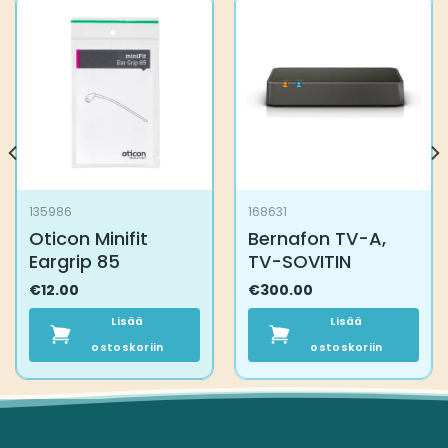
135986
168631
Oticon Minifit
Bernafon TV-A,
Eargrip 85
TV-SOVITIN
€
12.00
€
300.00
Lisää
Lisää
ostoskoriin
ostoskoriin