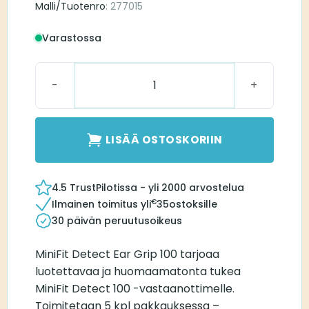
Malli/Tuotenro
: 277015
Varastossa
Minifit Eargrip Detect 100 määrä
LISÄÄ OSTOSKORIIN
4.5 TrustPilotissa - yli 2000 arvostelua
€
Ilmainen toimitus yli
35
ostoksille
30 päivän peruutusoikeus
MiniFit Detect Ear Grip 100 tarjoaa
luotettavaa ja huomaamatonta tukea
MiniFit Detect 100 -vastaanottimelle.
Toimitetaan 5 kpl pakkauksessa –