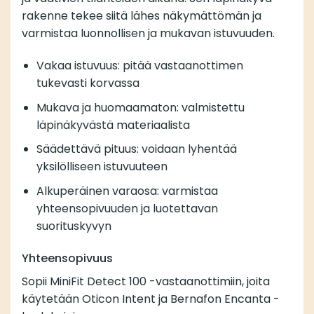
rakenne tekee siitä lähes näkymättömän ja
varmistaa luonnollisen ja mukavan istuvuuden.
Vakaa istuvuus: pitää vastaanottimen
tukevasti korvassa
Mukava ja huomaamaton: valmistettu
läpinäkyvästä materiaalista
Säädettävä pituus: voidaan lyhentää
yksilölliseen istuvuuteen
Alkuperäinen varaosa: varmistaa
yhteensopivuuden ja luotettavan
suorituskyvyn
Yhteensopivuus
Sopii MiniFit Detect 100 -vastaanottimiin, joita
käytetään Oticon Intent ja Bernafon Encanta -