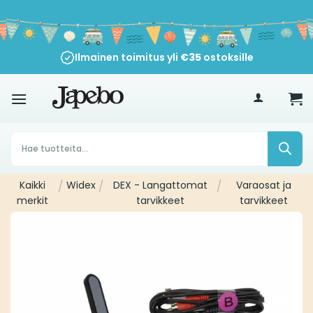
Siirry
sisältöön
Ilmainen toimitus yli
€
35
ostoksille
Products
search
Kaikki
/
Widex
/
DEX - Langattomat
/
Varaosat ja
merkit
tarvikkeet
tarvikkeet