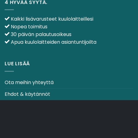
4 HYVÄÄ SYYTÄ.
Kaikki lisävarusteet kuulolaitteillesi
Nopea toimitus
30 päivän palautusoikeus
Apua kuulolaitteiden asiantuntijoilta
LUE LISÄÄ
Ota meihin yhteyttä
Ehdot & käytännöt
CO2-NEUTRAALI VERKKOSIVUSTO