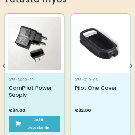
075-3000-20
076-0119-06
ComPilot Power
Pilot One Cover
Supply
€
34.00
€
32.00
Lisää
ostoskoriin