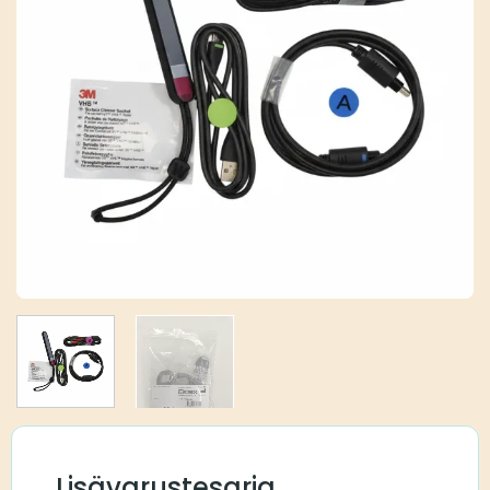
Lisävarustesarja