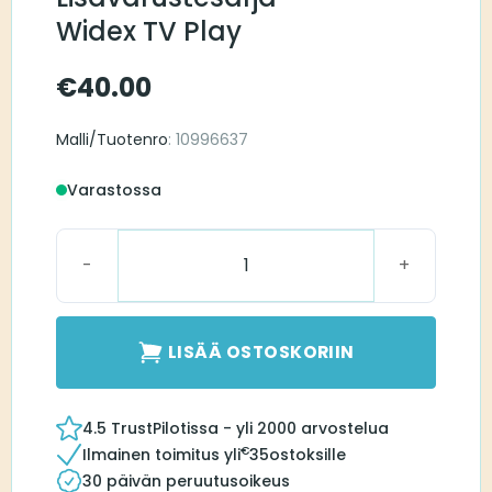
Widex TV Play
€
40.00
Malli/Tuotenro
: 10996637
Varastossa
Lisävarustesarja Widex TV Play määrä
LISÄÄ OSTOSKORIIN
4.5 TrustPilotissa - yli 2000 arvostelua
€
Ilmainen toimitus yli
35
ostoksille
30 päivän peruutusoikeus