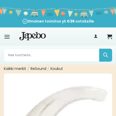
Siirry
sisältöön
Ilmainen toimitus yli
€
35
ostoksille
Products
search
Kaikki merkit
/
ReSound
/
Koukut