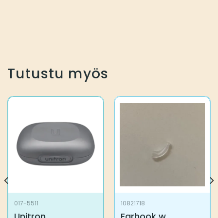
Tutustu myös
017-5511
10821718
Unitron
Earhook w.