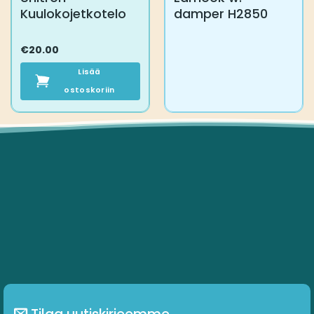
Kuulokojetkotelo
damper H2850
€
20.00
Lisää
ostoskoriin