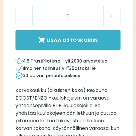
Hook Adult f/ BOOST-ENZO määrä
LISÄÄ OSTOSKORIIN
4.5 TrustPilotissa - yli 2000 arvostelua
€
Ilmainen toimitus yli
35
ostoksille
30 päivän peruutusoikeus
Korvakoukku (aikuisten koko) ReSound
BOOST/ENZO -kuulokojeisiin on varaosa
yhteensopiville BTE-kuulokojeille. Se
yhdistää kuulokojeen ääniletkuun ja auttaa
pitämään letkun tukevasti paikallaan
korvan takana. Käytännöllinen varaosa, kun
alkuperäinen koukku on kulunut,