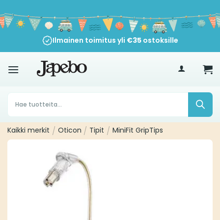
Siirry
sisältöön
Ilmainen toimitus yli
€
35
ostoksille
Products
search
Kaikki merkit
/
Oticon
/
Tipit
/
MiniFit GripTips