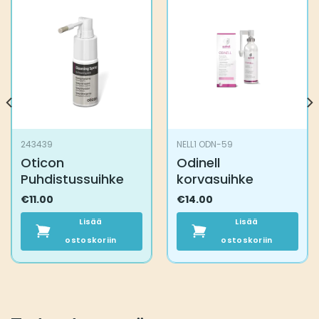
243439
NELL1 ODN-59
Oticon
Odinell
Puhdistussuihke
korvasuihke
€
11.00
€
14.00
Lisää
Lisää
ostoskoriin
ostoskoriin