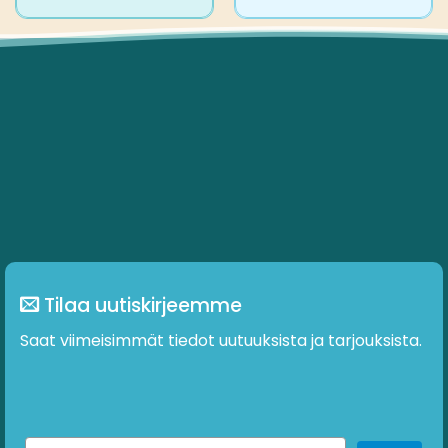
tuotteella
tuotteella
on
on
useampi
useampi
muunnelma.
muunnelma.
Voit
Voit
tehdä
tehdä
valinnat
valinnat
tuotteen
tuotteen
sivulla.
sivulla.
Tilaa uutiskirjeemme
Saat viimeisimmät tiedot uutuuksista ja tarjouksista.