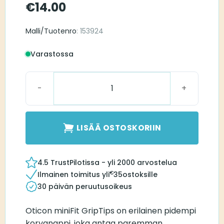
€
14.00
Malli/Tuotenro
: 153924
Varastossa
Grip Tip set, MFIT L small no-vent 2 pcs määrä
LISÄÄ OSTOSKORIIN
4.5 TrustPilotissa - yli 2000 arvostelua
€
Ilmainen toimitus yli
35
ostoksille
30 päivän peruutusoikeus
Oticon miniFit GripTips on erilainen pidempi
korvanappi, joka antaa paremman