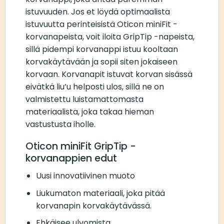
istuvuuden. Jos et löydä optimaalista
istuvuutta perinteisistä Oticon miniFit -
korvanapeista, voit iloita GripTip -napeista,
sillä pidempi korvanappi istuu kooltaan
korvakäytävään ja sopii siten jokaiseen
korvaan. Korvanapit istuvat korvan sisässä
eivätkä liu’u helposti ulos, sillä ne on
valmistettu luistamattomasta
materiaalista, joka takaa hieman
vastustusta iholle.
Oticon miniFit GripTip -
korvanappien edut
Uusi innovatiivinen muoto
Liukumaton materiaali, joka pitää
korvanapin korvakäytävässä.
Ehkäisee ulvomista.