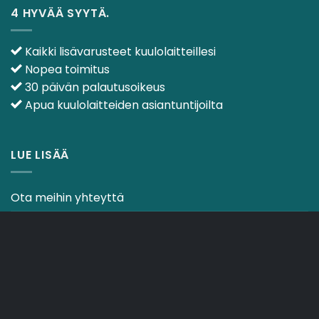
4 HYVÄÄ SYYTÄ.
Kaikki lisävarusteet kuulolaitteillesi
Nopea toimitus
30 päivän palautusoikeus
Apua kuulolaitteiden asiantuntijoilta
LUE LISÄÄ
Ota meihin yhteyttä
Ehdot & käytännöt
CO2-NEUTRAALI VERKKOSIVUSTO