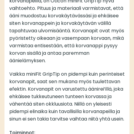
korvanapeilla, on Oticon miniFit GripTip hyvä
vaihtoehto. Pituus ja materiaali varmistavat, että
ääni muodostuu korvakäytävässäsi ja ehkäisee
siten korvanappein ja korvakäytävän välillä
tapahtuvaa ulvomisääntä. Korvanapit ovat myös
pyöristetty oikeaan ja vasempaan korvaan, mikä
varmistaa entisestään, että korvanappi pysyy
korvan sisällä ja antaa paremman
äänielämyksen.
Vaikka miniFit GripTip on pidempi kuin perinteiset
korvanapit, saat sen mukana myös tuulettavan
efektin. Korvanapit on varustettu äänirei’illä, joka
ehkäisee tukkeutuneen tunteen korvassa ja
vähentää siten okkluusiota. Niillä on yleisesti
pidempi elinaika kuin tavallisilla korvanapeilla ja
sinun ei sen takia tarvitse vaihtaa niitä yhtä usein.
Toiminnot: