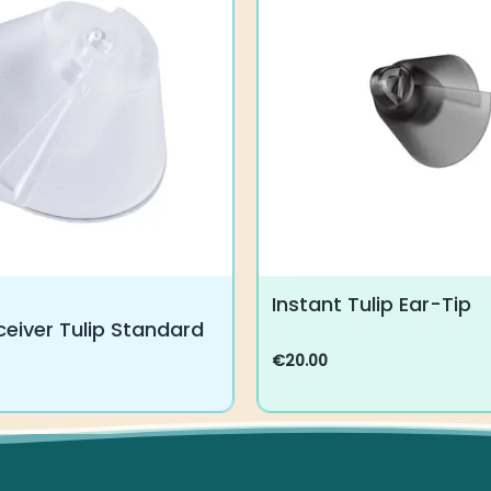
Instant Tulip Ear-Tip
eiver Tulip Standard
€
20.00
Tällä
tuotteella
on
useampi
muunnelma.