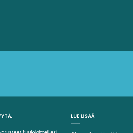
Voit
tehdä
valinnat
tuotteen
sivulla.
YYTÄ.
LUE LISÄÄ
varusteet kuulolaitteillesi