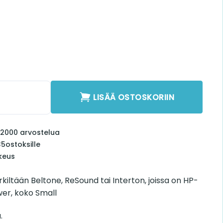
Small määrä
LISÄÄ OSTOSKORIIN
li 2000 arvostelua
35
ostoksille
keus
iltään Beltone, ReSound tai Interton, joissa on HP-
wer, koko Small
.