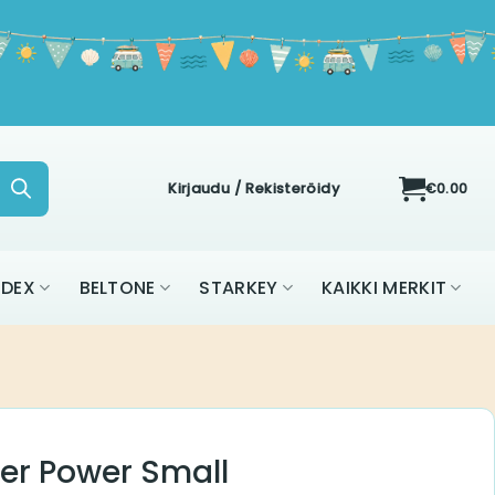
Kirjaudu / Rekisteröidy
€
0.00
IDEX
BELTONE
STARKEY
KAIKKI MERKIT
er Power Small