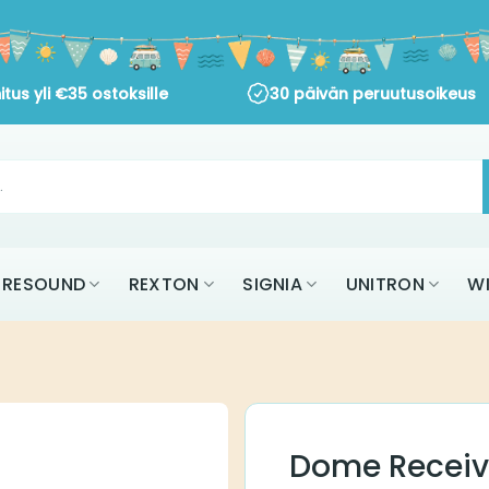
itus yli
€
35
ostoksille
30 päivän peruutusoikeus
RESOUND
REXTON
SIGNIA
UNITRON
W
Dome Receiv