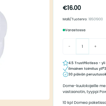
€
16.00
Malli/Tuotenro
: 18501900
Varastossa
Dome Receiver Power 
4.5 TrustPilotissa - y
€
Ilmainen toimitus yli
30 päivän peruutusoi
Dome-kuulokojeille merk
vastaanotin, tyyppi Po
10 kpl Domea paketissa