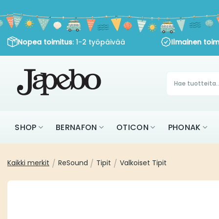
Siirry
sisältöön
Nopea toimitus
: 1-2 työpäivää
Ilmainen toim
Products
search
SHOP
BERNAFON
OTICON
PHONAK
Kaikki merkit
/
ReSound
/
Tipit
/
Valkoiset Tipit