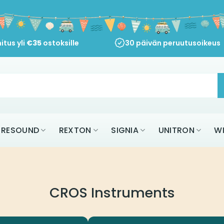
itus yli
€
35
ostoksille
30 päivän peruutusoikeus
RESOUND
REXTON
SIGNIA
UNITRON
W
CROS Instruments