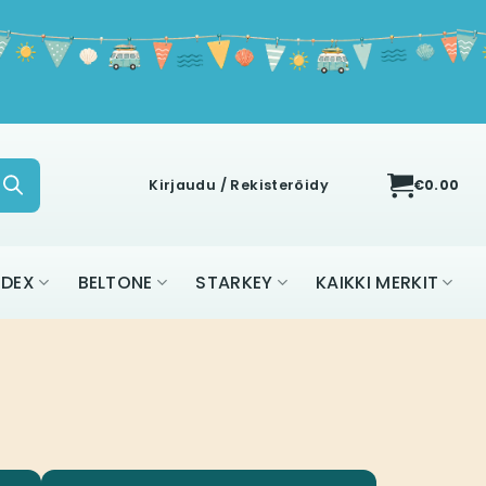
Kirjaudu / Rekisteröidy
€
0.00
IDEX
BELTONE
STARKEY
KAIKKI MERKIT