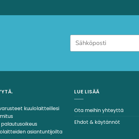
YYTÄ.
LUE LISÄÄ
varusteet kuulolaitteillesi
Ota meihin yhteyttä
mitus
Ehdot & käytännöt
 palautusoikeus
laitteiden asiantuntijoilta