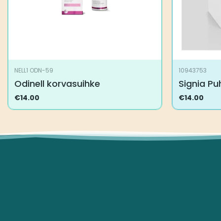
NELL1 ODN-59
10943753
Odinell korvasuihke
Signia P
€
14.00
€
14.00