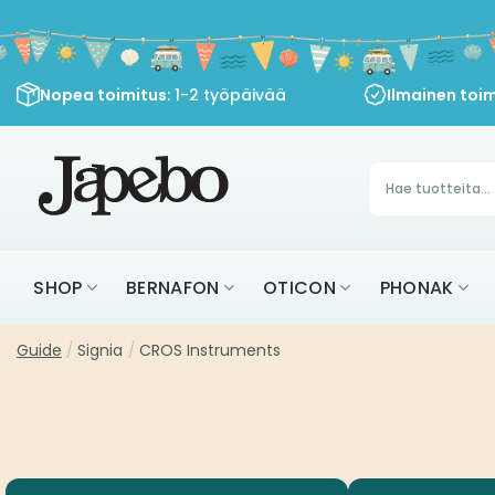
Siirry
sisältöön
Nopea toimitus
: 1-2 työpäivää
Ilmainen toim
Products
search
SHOP
BERNAFON
OTICON
PHONAK
Guide
/
Signia
/
CROS Instruments