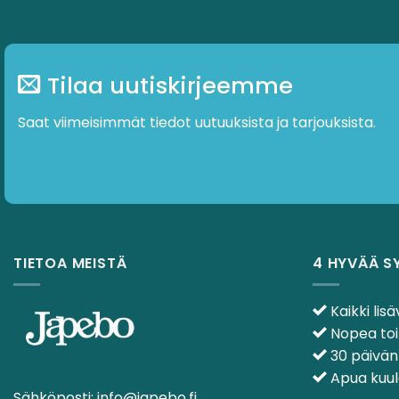
Tilaa uutiskirjeemme
Saat viimeisimmät tiedot uutuuksista ja tarjouksista.
TIETOA MEISTÄ
4 HYVÄÄ S
Kaikki lisä
Nopea toi
30 päivän
Apua kuulo
Sähköposti:
info@japebo.fi