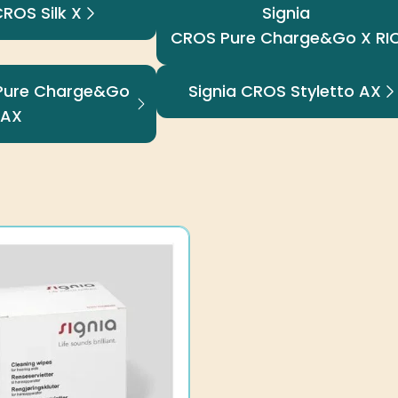
CROS Silk X
Signia
CROS Pure Charge&Go X RI
 Pure Charge&Go
Signia CROS Styletto AX
AX