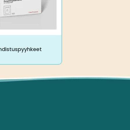
uhdistuspyyhkeet