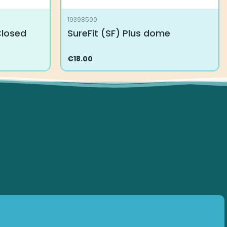
19398500
Closed
SureFit (SF) Plus dome
€
18.00