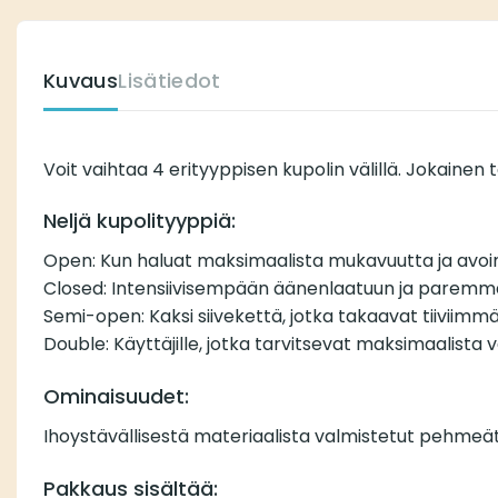
Kuvaus
Lisätiedot
Voit vaihtaa 4 erityyppisen kupolin välillä. Jokainen 
Neljä kupolityyppiä:
Open: Kun haluat maksimaalista mukavuutta ja avo
Closed: Intensiivisempään äänenlaatuun ja paremm
Semi-open: Kaksi siivekettä, jotka takaavat tiiviimm
Double: Käyttäjille, jotka tarvitsevat maksimaalista va
Ominaisuudet:
Ihoystävällisestä materiaalista valmistetut pehmeät
Pakkaus sisältää: