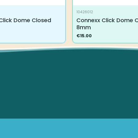
10426012
Click Dome Closed
Connexx Click Dome 
8mm
€
15.00