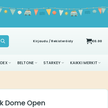
Kirjaudu / Rekisteröidy
€
0.00
IDEX
BELTONE
STARKEY
KAIKKI MERKIT
ck Dome Open