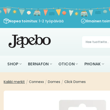
Siirry
sisältöön
Nopea toimitus
: 1-2 työpäivää
Ilmainen toim
Products
search
SHOP
BERNAFON
OTICON
PHONAK
Kaikki merkit
/
Connexx
/
Domes
/
Click Domes