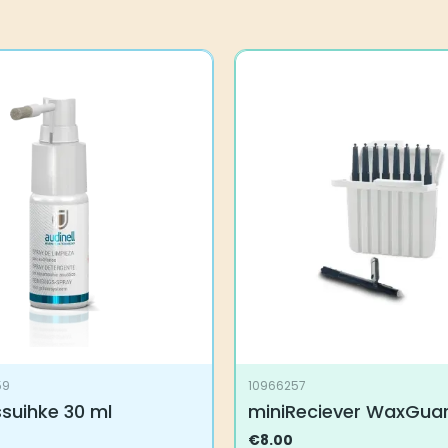
59
10966257
suihke 30 ml
miniReciever WaxGua
€
8.00