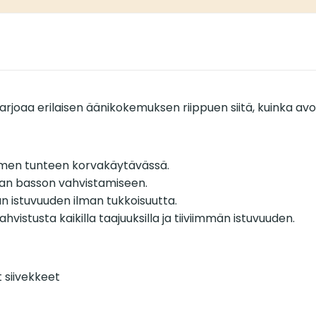
tarjoaa erilaisen äänikokemuksen riippuen siitä, kuinka avoim
imen tunteen korvakäytävässä.
an basson vahvistamiseen.
än istuvuuden ilman tukkoisuutta.
hvistusta kaikilla taajuuksilla ja tiiviimmän istuvuuden.
 siivekkeet