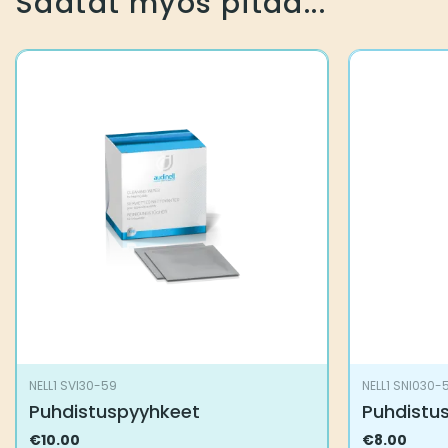
Saatat myös pitää...
NELL1 SVI30-59
NELL1 SNI030-
Puhdistuspyyhkeet
Puhdistus
€
10.00
€
8.00