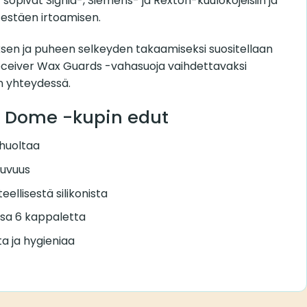
sopivat Signia-, Siemens- ja Rexton-kuulokojeisiin ja
ti estäen irtoamisen.
en ja puheen selkeyden takaamiseksi suositellaan
eceiver Wax Guards -vahasuoja vaihdettavaksi
on yhteydessä.
k Dome -kupin edut
 huoltaa
stuvuus
eellisestä silikonista
sa 6 kappaletta
a ja hygieniaa