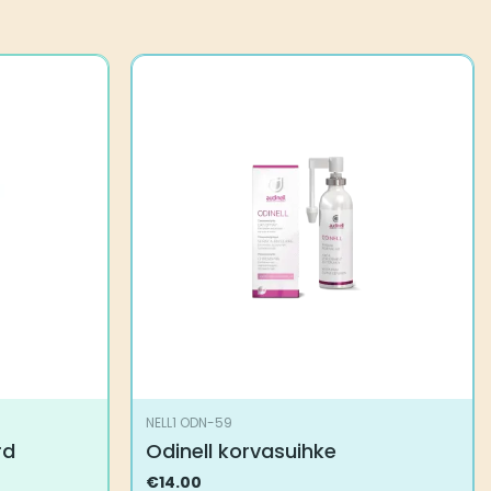
NELL1 ODN-59
rd
Odinell korvasuihke
€
14.00