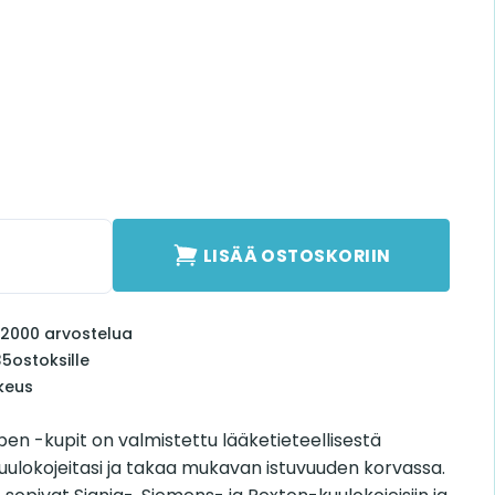
pen 8mm määrä
LISÄÄ OSTOSKORIIN
li 2000 arvostelua
35
ostoksille
keus
n -kupit on valmistettu lääketieteellisestä
 kuulokojeitasi ja takaa mukavan istuvuuden korvassa.