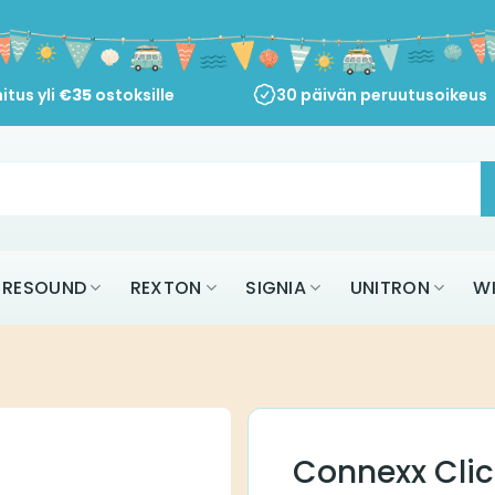
itus yli
€
35
ostoksille
30 päivän peruutusoikeus
RESOUND
REXTON
SIGNIA
UNITRON
W
Connexx Cli