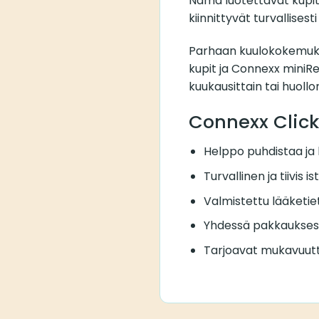
Nämä luotettavat kupit 
kiinnittyvät turvallises
Parhaan kuulokokemuks
kupit ja Connexx miniR
kuukausittain tai huoll
Connexx Clic
Helppo puhdistaa ja
Turvallinen ja tiivis i
Valmistettu lääketiet
Yhdessä pakkaukses
Tarjoavat mukavuutt