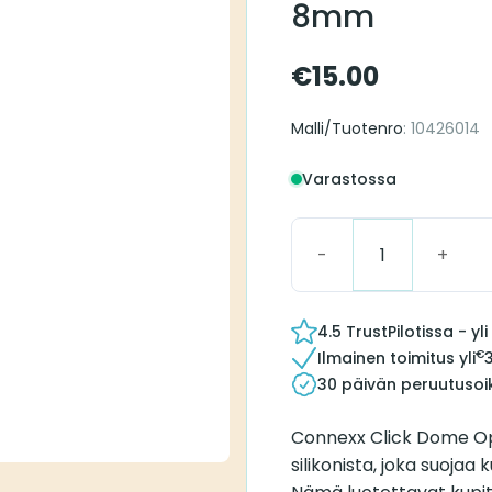
8mm
€
15.00
Malli/Tuotenro
: 10426014
Varastossa
Connexx Click Dome O
4.5 TrustPilotissa - y
€
Ilmainen toimitus yli
30 päivän peruutusoi
Connexx Click Dome Ope
silikonista, joka suojaa