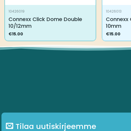
10426019
10426013
Connexx Click Dome Double
Connexx 
10/12mm
10mm
€
15.00
€
15.00
Tilaa uutiskirjeemme