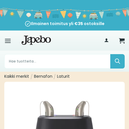
Siirry
sisältöön
Ilmainen toimitus yli
€
35
ostoksille
Products
search
Kaikki merkit
/
Bernafon
/
Laturit