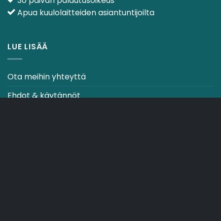
30 päivän palautusoikeus
Apua kuulolaitteiden asiantuntijoilta
LUE LISÄÄ
Ota meihin yhteyttä
Ehdot & käytännöt
CO2-NEUTRAALI VERKKOSIVUSTO
OSTOSKORI
TOIMITUSEHDOT
Copyright 2026 ©
Japebo