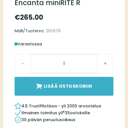
Encanta miniRITE R
€
265.00
Malli/Tuotenro
: 265978
Varastossa
Bernafon Charger Encanta miniRITE R määrä
LISÄÄ OSTOSKORIIN
4.5 TrustPilotissa - yli 2000 arvostelua
€
Ilmainen toimitus yli
35
ostoksille
30 päivän peruutusoikeus