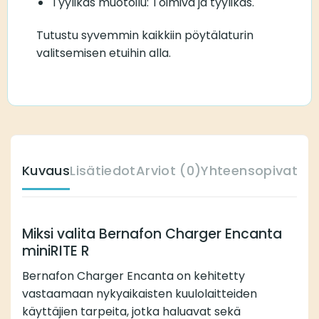
Tyylikäs muotoilu: Toimiva ja tyylikäs.
Tutustu syvemmin kaikkiin pöytälaturin
valitsemisen etuihin alla.
Kuvaus
Lisätiedot
Arviot (0)
Yhteensopivat ku
Miksi valita Bernafon Charger Encanta
miniRITE R
Bernafon Charger Encanta on kehitetty
vastaamaan nykyaikaisten kuulolaitteiden
käyttäjien tarpeita, jotka haluavat sekä