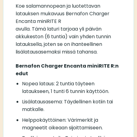
Koe salamannopean ja luotettavan
latauksen mukavuus Bernafon Charger
Encanta miniRITE R
avulla. Tämä laturi tarjoaa yli päivän
akkukeston (6 tuntia) vain yhden tunnin
latauksella, joten se on ihanteellinen
lisälatausasemaksi missä tahansa.
Bernafon Charger Encanta miniRITE R:n
edut
Nopea lataus: 2 tuntia täyteen
lataukseen, 1 tunti 6 tunnin käyttöön.
Lisälatausasema: Täydellinen kotiin tai
matkalle.
Helppokäyttöinen: Värimerkit ja
magneetit oikeaan sijoittamiseen.