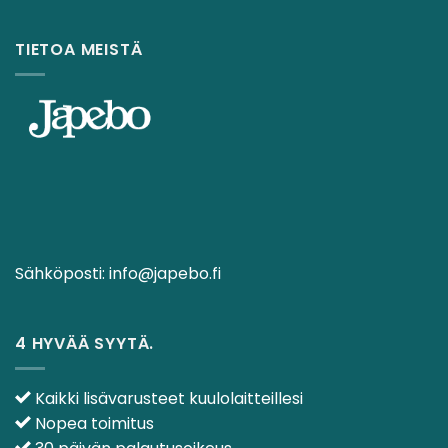
TIETOA MEISTÄ
Sähköposti:
info@japebo.fi
4 HYVÄÄ SYYTÄ.
Kaikki lisävarusteet kuulolaitteillesi
Nopea toimitus