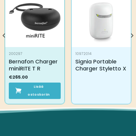
200297
10972014
Bernafon Charger
Signia Portable
miniRITE T R
Charger Styletto X
€
265.00
Lisää
ostoskoriin