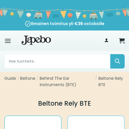
Siirry
sisältöön
Ilmainen toimitus yli
€
35
ostoksille
Products
search
Guide
/
Beltone
/
Behind The Ear
/
Beltone Rely
Instruments (BTE)
BTE
Beltone Rely BTE