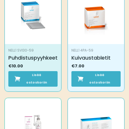
NELL1 SVI30-59
NELL1 4PA-59
Puhdistuspyyhkeet
Kuivaustabletit
€
10.00
€
7.00
Lisää
Lisää
ostoskoriin
ostoskoriin