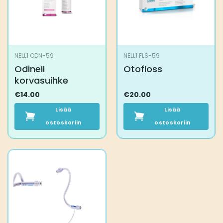
NELL1 ODN-59
NELL1 FLS-59
Odinell
Otofloss
korvasuihke
€
14.00
€
20.00
Lisää
Lisää
ostoskoriin
ostoskoriin