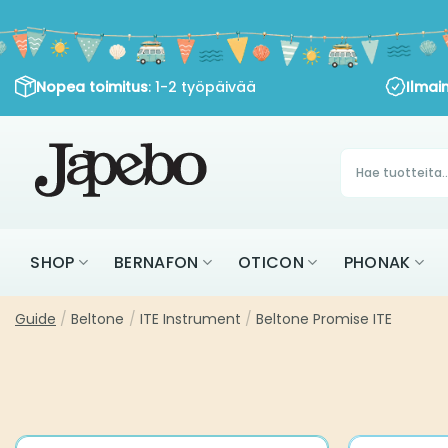
Siirry
sisältöön
Nopea toimitus
: 1-2 työpäivää
Ilmain
Products
search
SHOP
BERNAFON
OTICON
PHONAK
Guide
/
Beltone
/
ITE Instrument
/
Beltone Promise ITE