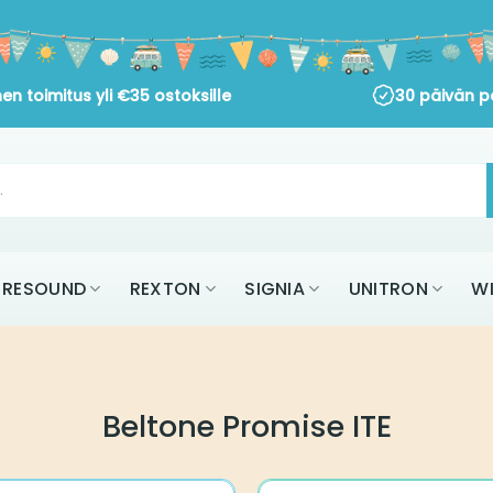
en toimitus yli
€
35
ostoksille
30 päivän p
RESOUND
REXTON
SIGNIA
UNITRON
W
Beltone Promise ITE