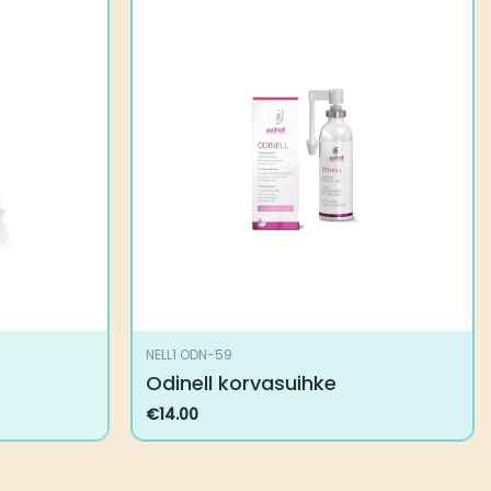
NELL1 ODN-59
Odinell korvasuihke
€
14.00