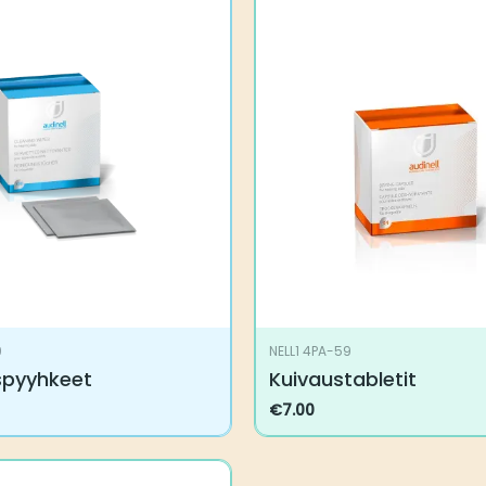
9
NELL1 4PA-59
spyyhkeet
Kuivaustabletit
€
7.00