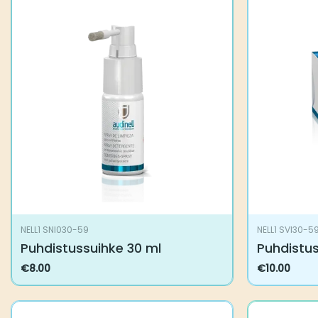
NELL1 SNI030-59
NELL1 SVI30-5
Puhdistussuihke 30 ml
Puhdistu
€
8.00
€
10.00