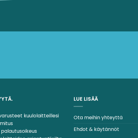
YYTÄ.
LUE LISÄÄ
varusteet kuulolaitteillesi
Ota meihin yhteyttä
mitus
Ehdot & käytännöt
 palautusoikeus