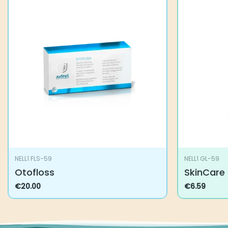
NELL1 FLS-59
NELL1 GL-59
Otofloss
SkinCare
€
20.00
€
6.59