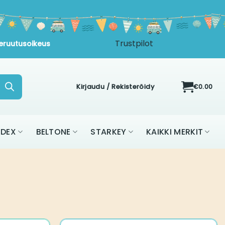
Trustpilot
eruutusoikeus
Kirjaudu / Rekisteröidy
€
0.00
IDEX
BELTONE
STARKEY
KAIKKI MERKIT