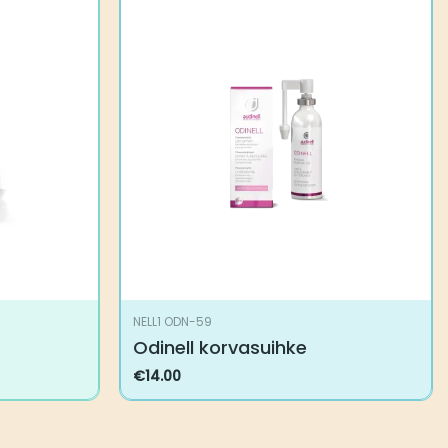
NELL1 ODN-59
Odinell korvasuihke
€
14.00