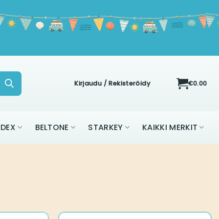
Kirjaudu / Rekisteröidy
€
0.00
IDEX
BELTONE
STARKEY
KAIKKI MERKIT