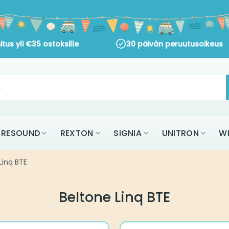
itus yli
€
35
ostoksille
30 päivän peruutusoikeus
RESOUND
REXTON
SIGNIA
UNITRON
W
Linq BTE
Beltone Linq BTE