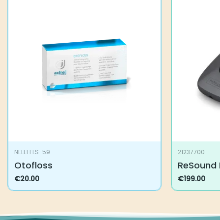
NELL1 FLS-59
21237700
Otofloss
ReSound 
€
20.00
€
199.00