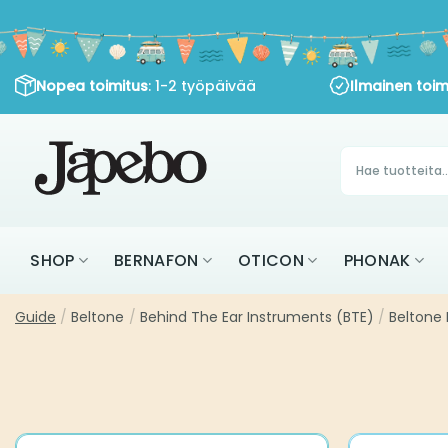
Siirry
sisältöön
Nopea toimitus
: 1-2 työpäivää
Ilmainen toim
Products
search
SHOP
BERNAFON
OTICON
PHONAK
Guide
/
Beltone
/
Behind The Ear Instruments (BTE)
/
Beltone 