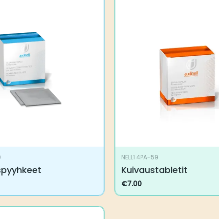
9
NELL1 4PA-59
spyyhkeet
Kuivaustabletit
€
7.00