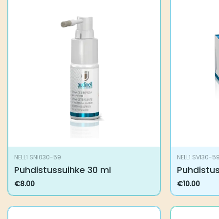
NELL1 SNI030-59
NELL1 SVI30-5
Puhdistussuihke 30 ml
Puhdistu
€
8.00
€
10.00