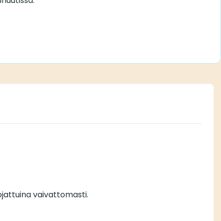
inuutissa.
jattuina vaivattomasti.