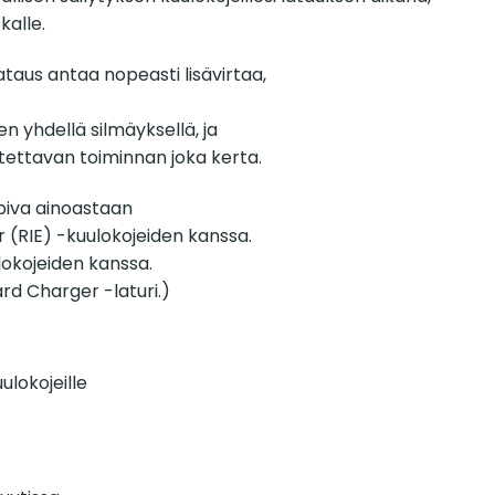
kalle.
lataus antaa nopeasti lisävirtaa,
 yhdellä silmäyksellä, ja
tettavan toiminnan joka kerta.
piva ainoastaan
 (RIE) -kuulokojeiden kanssa.
lokojeiden kanssa.
ard Charger -laturi.)
ulokojeille