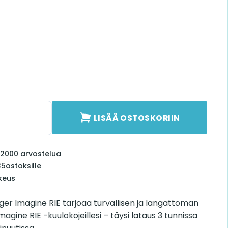
ger Imagine RIE määrä
LISÄÄ OSTOSKORIIN
li 2000 arvostelua
35
ostoksille
keus
er Imagine RIE tarjoaa turvallisen ja langattoman
agine RIE -kuulokojeillesi – täysi lataus 3 tunnissa