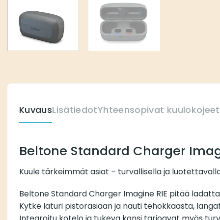
Kuvaus
Lisätiedot
Yhteensopivat kuulokojeet
Beltone Standard Charger Imag
Kuule tärkeimmät asiat – turvallisella ja luotettavalla
Beltone Standard Charger Imagine RIE pitää ladattava
Kytke laturi pistorasiaan ja nauti tehokkaasta, lang
Integroitu kotelo ja tukeva kansi tarjoavat myös turva