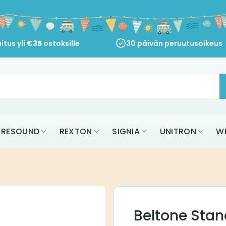
itus yli
€
35
ostoksille
30 päivän peruutusoikeus
RESOUND
REXTON
SIGNIA
UNITRON
W
Beltone Sta