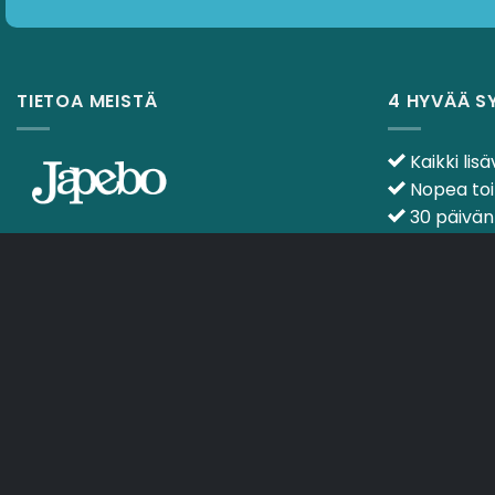
TIETOA MEISTÄ
4 HYVÄÄ S
Kaikki lisä
Nopea toi
30 päivän
Apua kuulo
Sähköposti:
info@japebo.fi
OSTOSKORI
TOIMITUSEHDOT
Copyright 2026 ©
Japebo
> .plugify_typ_col:nth-child(2) { > display: none; > }