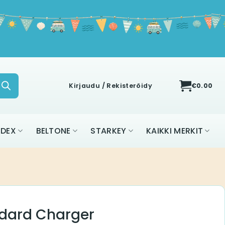
Kirjaudu / Rekisteröidy
€
0.00
IDEX
BELTONE
STARKEY
KAIKKI MERKIT
ndard Charger