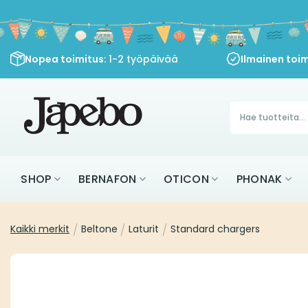
Siirry
sisältöön
Nopea toimitus
: 1-2 työpäivää
Ilmainen toim
Products
search
SHOP
BERNAFON
OTICON
PHONAK
Kaikki merkit
/
Beltone
/
Laturit
/
Standard chargers