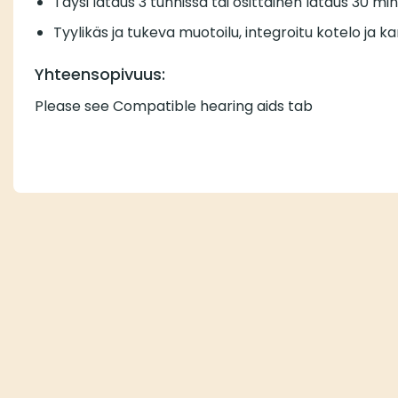
Täysi lataus 3 tunnissa tai osittainen lataus 30 mi
Tyylikäs ja tukeva muotoilu, integroitu kotelo ja ka
Yhteensopivuus:
Please see Compatible hearing aids tab