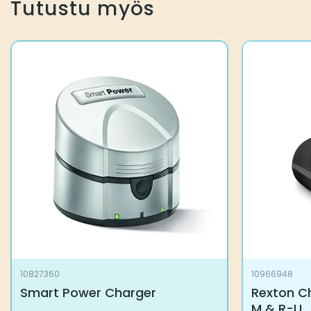
Tutustu myös
10827360
10966948
Smart Power Charger
Rexton Ch
M & R-LI