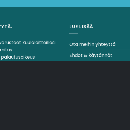
YYTÄ.
LUE LISÄÄ
varusteet kuulolaitteillesi
Ota meihin yhteyttä
mitus
Ehdot & käytännöt
 palautusoikeus
laitteiden asiantuntijoilta