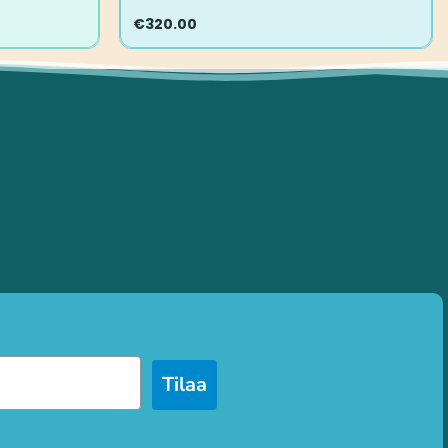
€
320.00
Tilaa