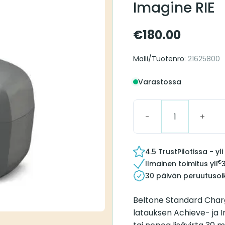
Imagine RIE
€
180.00
Malli/Tuotenro
: 21625800
Varastossa
Beltone Standard Char
4.5 TrustPilotissa - y
€
Ilmainen toimitus yli
30 päivän peruutusoi
Beltone Standard Charg
latauksen Achieve- ja Im