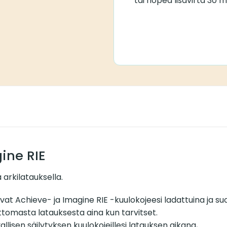
tai nopea lisävirta 30 m
ine RIE
 arkilatauksella.
t Achieve- ja Imagine RIE -kuulokojeesi ladattuina ja suo
attomasta latauksesta aina kun tarvitset.
llisen säilytyksen kuulokojeillesi latauksen aikana,