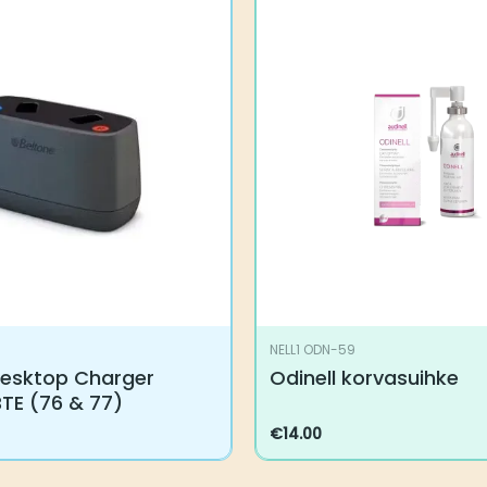
NELL1 ODN-59
esktop Charger Imagine
Odinell korvasuihke
 77)
€
14.00