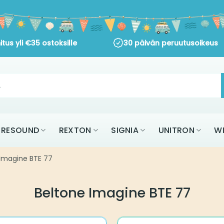
s yli
€
35
ostoksille
30 päivän peruutusoikeus
AK
RESOUND
REXTON
SIGNIA
UNITR
KAIKKI MERKIT
ine BTE 77
Beltone Imagine BTE 77