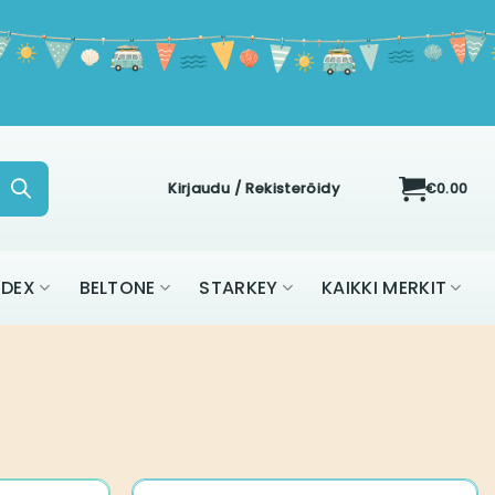
Kirjaudu / Rekisteröidy
€
0.00
ON
WIDEX
BELTONE
STARKEY