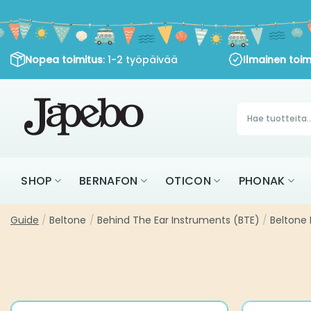
Siirry
sisältöön
: 1-2 työpäivää
Nopea toimitus
Ilmainen toimitu
Products
search
SHOP
BERNAFON
OTICON
PHON
Guide
Beltone
Behind The Ear Instruments (BTE)
Beltone Imag
/
/
/