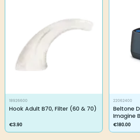
18926600
22062400
Hook Adult B70, Filter (60 & 70)
Beltone D
BTE (76 &
€
3.90
€
180.00